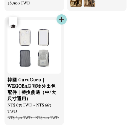
price
28,900 TWD
優惠
售完
韓國 GuruGuru｜
WEGOBAG 寵物外出包
配件｜替換側邊（中/大
尺寸通用）
Sale
NT$ 635 TWD
-
NT$ 663
price
TWD
Regular
NT$ 690 TWD
-
NT$ 720 TWD
price