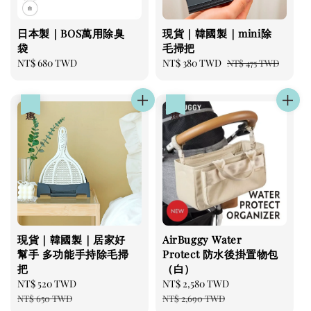
日本製｜BOS萬用除臭
現貨｜韓國製｜mini除
袋
毛掃把
Regular
NT$ 680 TWD
Sale
NT$ 380 TWD
Regular
NT$ 475 TWD
price
price
price
優惠
優惠
現貨｜韓國製｜居家好
AirBuggy Water
幫手 多功能手持除毛掃
Protect 防水後掛置物包
把
（白）
Sale
NT$ 520 TWD
Regular
Sale
NT$ 2,580 TWD
Regular
price
price
price
price
NT$ 650 TWD
NT$ 2,690 TWD