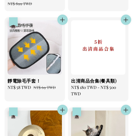
price
price
price
NT$ 899 TWD
優惠
靜電除毛手套！
出清商品合集(餐具類)
Sale
NT$ 58 TWD
Regular
Regular
NT$ 180 TWD
-
NT$ 500
NT$ 69 TWD
price
price
price
TWD
優惠
優惠