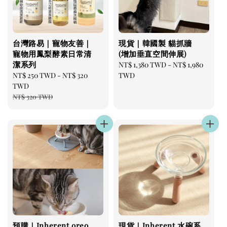
台灣路易｜寵物友善｜
現貨｜韓國製 貓抓牆
寵物用鳳梨酵素日常清
(增加垂直空間伸展)
潔系列
Regular
NT$ 1,380 TWD
-
NT$ 1,980
Sale
NT$ 250 TWD
-
NT$ 320
price
TWD
price
TWD
Regular
NT$ 320 TWD
price
預購｜Inherent oreo
現貨｜Inherent 水碗系