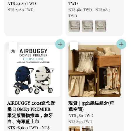
Sale
NT$ 2,080 TWD
Regular
price
TWD
price
price
Regular
NT$ 2,280 TWD
NT$ 480 TWD
-
NT$ 980
price
TWD
售完
優惠
售完
AIRBUGGY 2024巡弋旗
現貨｜ggh躲貓貓盒(狩
艦 DOME3 PREMIER
獵空間)
限定版寵物推車，象牙
Sale
NT$ 780 TWD
Regular
白、海軍藍上市
price
price
NT$ 890 TWD
Regular
NT$ 28,600 TWD
-
NT$