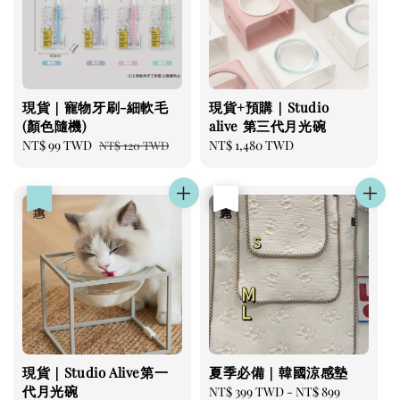
現貨｜寵物牙刷-細軟毛
現貨+預購｜Studio
(顏色隨機)
alive 第三代月光碗
Sale
NT$ 99 TWD
Regular
Regular
NT$ 1,480 TWD
NT$ 120 TWD
price
price
price
優惠
優惠
售完
現貨｜Studio Alive第一
夏季必備｜韓國涼感墊
代月光碗
Sale
NT$ 399 TWD
-
NT$ 899