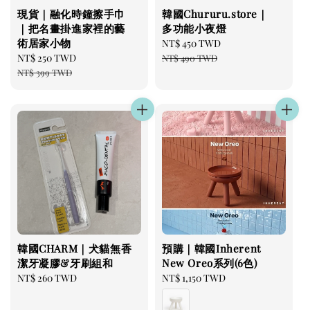
現貨｜融化時鐘擦手巾
韓國Chururu.store｜
｜把名畫掛進家裡的藝
多功能小夜燈
術居家小物
Sale
NT$ 450 TWD
Regular
Sale
NT$ 250 TWD
Regular
price
price
NT$ 490 TWD
price
price
NT$ 399 TWD
韓國CHARM｜犬貓無香
預購｜韓國Inherent
潔牙凝膠&牙刷組和
New Oreo系列(6色)
Regular
NT$ 260 TWD
Regular
NT$ 1,150 TWD
price
price