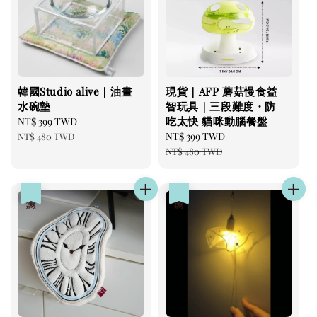
韓國Studio alive｜油畫
現貨｜AFP 蘑菇慢食益
水碗墊
智玩具｜三段難度・防
吃太快 貓咪動腦餐盤
Sale
NT$ 399 TWD
Regular
price
price
Sale
NT$ 399 TWD
Regular
NT$ 480 TWD
price
price
NT$ 480 TWD
優惠
優惠