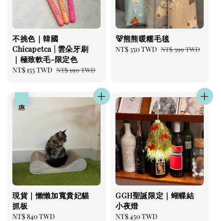
不挑色｜韓國
🐻熊熊暖糯毛毯
Chicapetca | 雲朵牙刷
Sale
NT$ 350 TWD
Regular
NT$ 399 TWD
｜極致軟毛-限定色
price
price
Sale
NT$ 155 TWD
Regular
NT$ 190 TWD
price
price
優惠
現貨｜懶懶加寬貴妃貓
GGH聖誕限定｜蝴蝶結
抓板
小夜燈
Sale
NT$ 840 TWD
Regular
Regular
NT$ 450 TWD