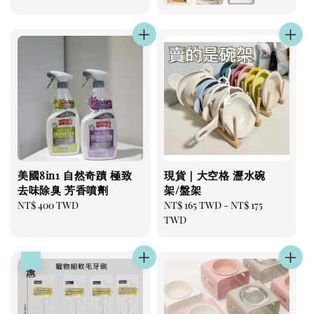
美國8in1 自然奇蹟 極致
現貨｜大空格 瀝水碗
去味除臭 芳香噴劑
架/盤架
Regular
NT$ 400 TWD
Regular
NT$ 165 TWD
-
NT$ 175
price
price
TWD
優惠