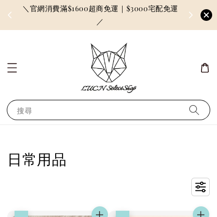
＼官網消費滿$1600超商免運｜$3000宅配免運
因訂單較多
／
搜尋
日常用品
優惠
優惠