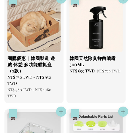
團購優惠｜韓國製造 遊
韓國天然除臭抑菌噴霧
戲 休憩 多功能貓抓盒
500ML
（2款）
Sale
NT$ 699 TWD
Regular
NT$ 799 TWD
Sale
NT$ 750 TWD
-
NT$ 950
price
price
price
TWD
Regular
NT$ 980 TWD
-
NT$ 1,180
price
TWD
優惠
優惠