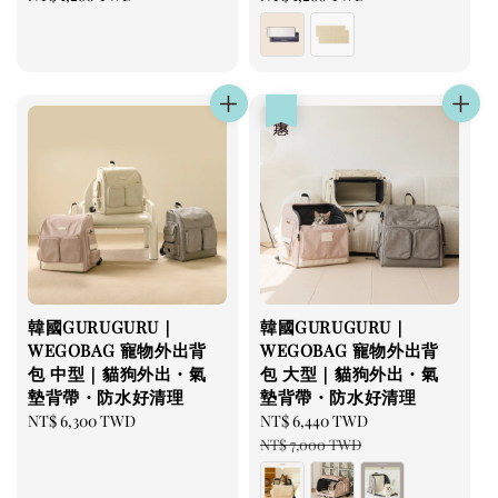
price
price
優惠
韓國GURUGURU｜
韓國GURUGURU｜
WEGOBAG 寵物外出背
WEGOBAG 寵物外出背
包 中型｜貓狗外出・氣
包 大型｜貓狗外出・氣
墊背帶・防水好清理
墊背帶・防水好清理
Regular
NT$ 6,300 TWD
Sale
NT$ 6,440 TWD
Regular
price
price
price
NT$ 7,000 TWD