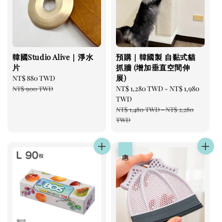
韓國Studio Alive｜淨水
預購｜韓國製 自黏式貓
片
抓牆 (增加垂直空間伸
展)
Sale
NT$ 880 TWD
Regular
price
price
Sale
NT$ 1,280 TWD
-
NT$ 1,980
NT$ 900 TWD
price
TWD
Regular
NT$ 1,480 TWD
-
NT$ 2,280
price
TWD
優惠