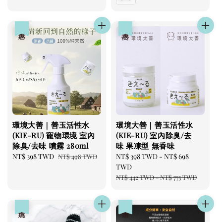
優惠
優惠
環境大善｜善玉活性水
環境大善｜善玉活性水
(KIE-RU) 寵物環境 室內
(KIE-RU) 室內除臭/去
除臭/去味 噴霧 280ml
味 果凍型 無香味
Sale
NT$ 398 TWD
Regular
Sale
NT$ 398 TWD
-
NT$ 698
NT$ 498 TWD
price
price
price
TWD
Regular
NT$ 442 TWD
-
NT$ 775 TWD
price
優惠
優惠