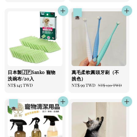
優惠
日本製🇯🇵Sanko 寵物
萬毛柔軟圓頭牙刷（不
洗碗布/20入
挑色）
Regular
NT$ 145 TWD
Sale
NT$ 99 TWD
Regular
NT$ 120 TWD
price
price
price
優惠