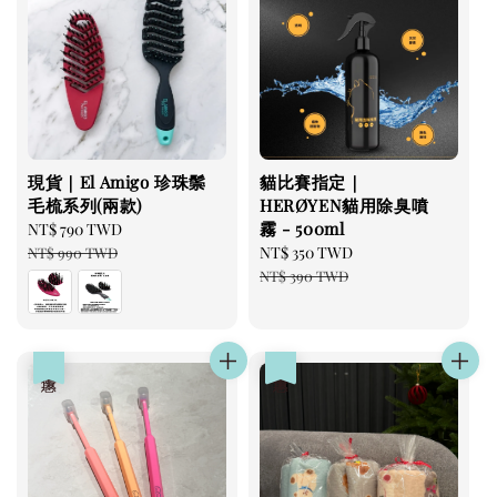
現貨｜El Amigo 珍珠鬃
貓比賽指定｜
毛梳系列(兩款)
HERØYEN貓用除臭噴
霧 - 500ml
Sale
NT$ 790 TWD
Regular
price
price
Sale
NT$ 350 TWD
Regular
NT$ 990 TWD
price
price
NT$ 390 TWD
優惠
優惠