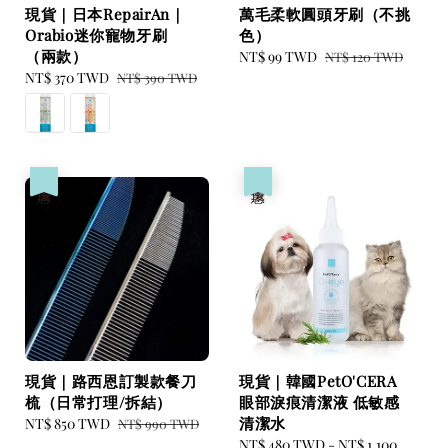
現貨｜日本RepairAn｜
萬毛柔軟圓頭牙刷（不挑
Orabio迷你寵物牙刷
色）
（兩款）
Sale
NT$ 99 TWD
Regular
NT$ 120 TWD
Sale
NT$ 370 TWD
Regular
price
price
NT$ 390 TWD
price
price
優惠
優惠
現貨｜路西恩訂製款餐刀
現貨｜韓國PetO'CERA
梳（日常打理/拆結）
眼部淚痕清潔液 低敏感
清潔水
Sale
NT$ 850 TWD
Regular
NT$ 990 TWD
price
price
Sale
NT$ 480 TWD
-
NT$ 1,100