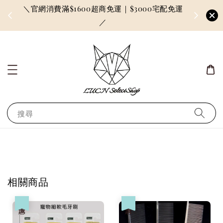
＼官網消費滿$1600超商免運｜$3000宅配免運
因訂單較多
／
搜尋
相關商品
優惠
優惠