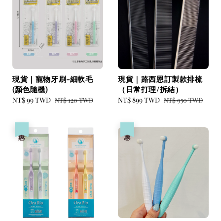
現貨｜寵物牙刷-細軟毛
現貨｜路西恩訂製款排梳
(顏色隨機)
（日常打理/拆結）
Sale
NT$ 99 TWD
Regular
Sale
NT$ 899 TWD
Regular
NT$ 120 TWD
NT$ 950 TWD
price
price
price
price
優惠
優惠