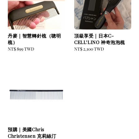
丹麥｜智慧轉針梳（聰明
頂級享受｜日本C-
梳）
CELL’LINO 神奇泡泡梳
Regular
NT$ 899 TWD
Regular
NT$ 2,100 TWD
price
price
預購｜美國Chris
Christensen 克莉絲汀