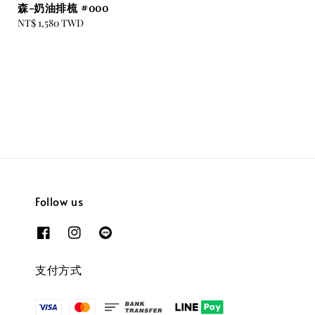
森-奶油排梳 #000
Regular
NT$ 1,580 TWD
price
Follow us
支付方式