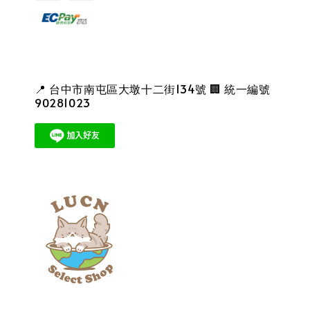
📍 台中市南屯區大墩十二街134號 🏢 統一編號
90281023