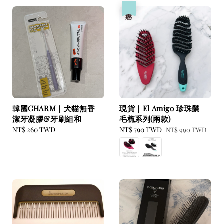
優惠
韓國CHARM｜犬貓無香
現貨｜El Amigo 珍珠鬃
潔牙凝膠&牙刷組和
毛梳系列(兩款)
Regular
NT$ 260 TWD
Sale
NT$ 790 TWD
Regular
NT$ 990 TWD
price
price
price