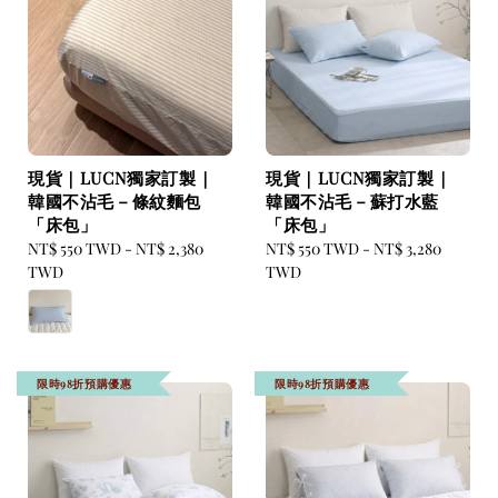
現貨｜LUCN獨家訂製｜
現貨｜LUCN獨家訂製｜
韓國不沾毛－條紋麵包
韓國不沾毛－蘇打水藍
「床包」
「床包」
Regular
NT$ 550 TWD
-
NT$ 2,380
Regular
NT$ 550 TWD
-
NT$ 3,280
price
TWD
price
TWD
限時98折預購優惠
限時98折預購優惠