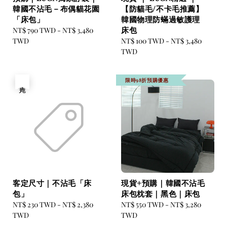
韓國不沾毛－布偶貓花園
【防貓毛/不卡毛推薦】
「床包」
韓國物理防蟎過敏護理
床包
Regular
NT$ 790 TWD
-
NT$ 3,480
price
TWD
Regular
NT$ 100 TWD
-
NT$ 3,480
price
TWD
限時98折預購優惠
售完
客定尺寸｜不沾毛「床
現貨+預購｜韓國不沾毛
包」
床包枕套｜黑色｜床包
Regular
NT$ 230 TWD
-
NT$ 2,380
Regular
NT$ 550 TWD
-
NT$ 3,280
price
TWD
price
TWD