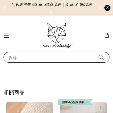
＼官網消費滿$1600超商免運｜$3000宅配免運
因訂單較多
／
搜尋
相關商品
限時98折預購優惠