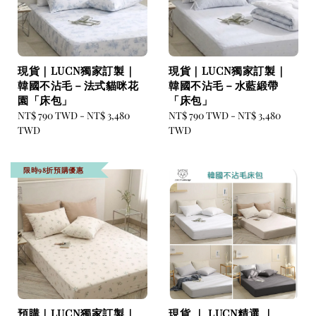
現貨｜LUCN獨家訂製｜
現貨｜LUCN獨家訂製｜
韓國不沾毛－法式貓咪花
韓國不沾毛－水藍緞帶
園「床包」
「床包」
Regular
NT$ 790 TWD
-
NT$ 3,480
Regular
NT$ 790 TWD
-
NT$ 3,480
price
TWD
price
TWD
限時98折預購優惠
預購｜LUCN獨家訂製｜
現貨 ｜ LUCN精選 ｜