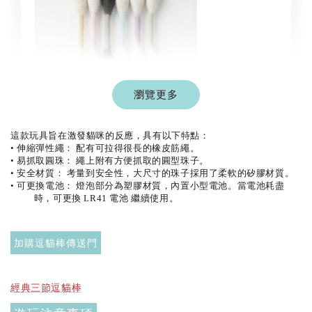
瀏覽更多
現貨｜彩色系列羊毛氈棉花棒
這款玩具旨在激發貓咪的反應，具有以下特點：
• 伸縮彈性繩： 配有可拉得很長的橡皮筋繩。
-
+
NT$ 1,250 TWD
• 易抓取圓珠： 繩上附有方便抓取的圓型珠子。
NT$ 1,500 TWD
• 安全材質： 考量到安全性，大尺寸的珠子採用了柔軟的矽膠材質。
• 可更換電池： 燈泡部分為塑膠材質，內置小型電池。當電池耗盡
時，可更換 LR41 電池 繼續使用。
加入購物車
加購逗貓棒傳送門
$289加購奧咪樂 紓壓玩具
經典三節逗貓棒
瀏覽全部