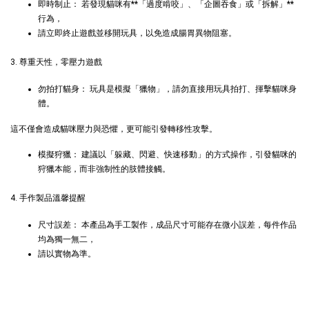
即時制止： 若發現貓咪有**「過度啃咬」、「企圖吞食」或「拆解」**
行為，
+119加購greenies 健綠貓貓潔牙餅
請立即終止遊戲並移開玩具，以免造成腸胃異物阻塞。
3. 尊重天性，零壓力遊戲
勿拍打貓身： 玩具是模擬「獵物」，請勿直接用玩具拍打、揮擊貓咪身
體。
這不僅會造成貓咪壓力與恐懼，更可能引發轉移性攻擊。
模擬狩獵： 建議以「躲藏、閃避、快速移動」的方式操作，引發貓咪的
狩獵本能，而非強制性的肢體接觸。
4. 手作製品溫馨提醒
Greenies 健綠｜潔牙餅
尺寸誤差： 本產品為手工製作，成品尺寸可能存在微小誤差，每件作品
均為獨一無二，
請以實物為準。
-
+
NT$ 119 TWD
NT$ 145 TWD