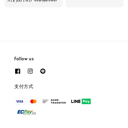
Sale
NT$ 300 TWD
Regular
NT$ 399 TWD
price
price
Follow us
支付方式