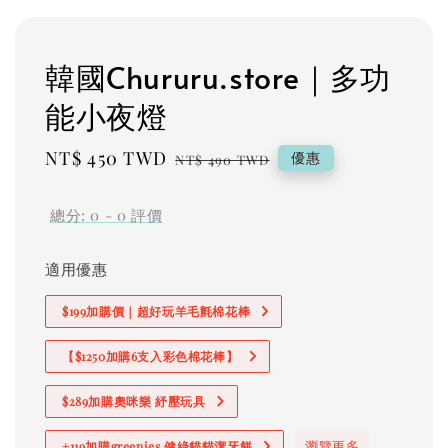
韓國Chururu.store｜多功
能小夜燈
Sale
NT$ 450 TWD
Regular
優惠
NT$ 490 TWD
price
price
總分:
0
-
0
評價
適用優惠
$199加購價｜超好玩羊毛氈棉花棒
【$1250加購6支入彩色棉花棒】
$289加購奧咪樂 紓壓玩具
瀏覽更多
+119加購greenies 健綠貓貓潔牙餅