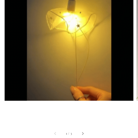
1
/
3