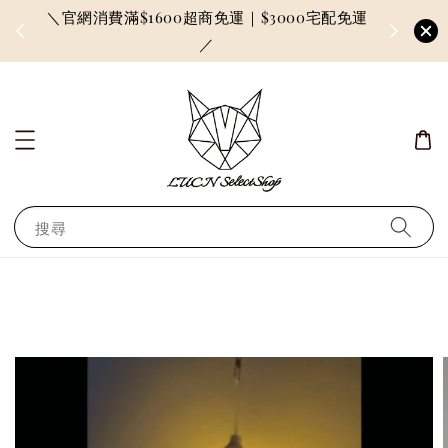
＼官網消費滿$1600超商免運｜$3000宅配免運
因訂單較多
／
搜尋