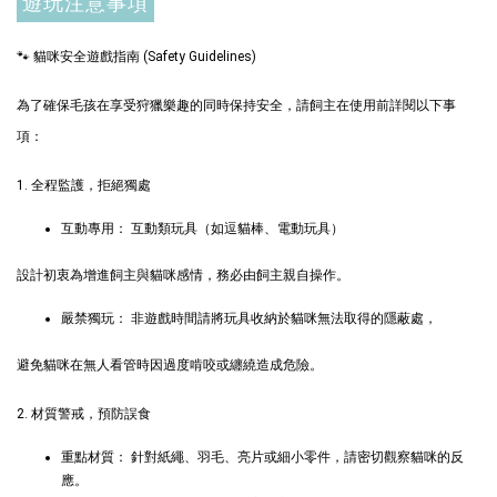
遊玩注意事項
🐾 貓咪安全遊戲指南 (Safety Guidelines)
為了確保毛孩在享受狩獵樂趣的同時保持安全，請飼主在使用前詳閱以下事
項：
1. 全程監護，拒絕獨處
現貨｜德國
Aumüller 奧咪
互動專用： 互動類玩具（如逗貓棒、電動玩具）
樂｜貓草纈草根
德國 Aumüller 奧咪樂
玩具｜毛毛雪貂
設計初衷為增進飼主與貓咪感情，務必由飼主親自操作。
毛毛浣熊｜貓薄荷+木天
蓼+纈草根 三效貓草玩具
NT$ 289
嚴禁獨玩： 非遊戲時間請將玩具收納於貓咪無法取得的隱蔽處，
-
+
-
+
NT$ 289 TWD
TWD
避免貓咪在無人看管時因過度啃咬或纏繞造成危險。
NT$ 300 TWD
NT$ 300 TWD
2. 材質警戒，預防誤食
加入購物車
重點材質： 針對紙繩、羽毛、亮片或細小零件，請密切觀察貓咪的反
應。