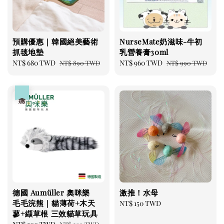
預購優惠｜韓國絕美藝術
NurseMate奶滋味-牛初
抓毯地墊
乳營養膏30ml
Sale
NT$ 680 TWD
Regular
Sale
NT$ 960 TWD
Regular
NT$ 890 TWD
NT$ 990 TWD
price
price
price
price
優惠
德國 Aumüller 奧咪樂
激推！水母
毛毛浣熊｜貓薄荷+木天
Regular
NT$ 150 TWD
蓼+纈草根 三效貓草玩具
price