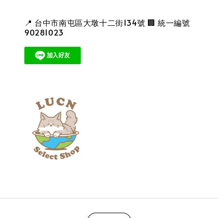
📍 台中市南屯區大墩十二街134號 🏢 統一編號
90281023