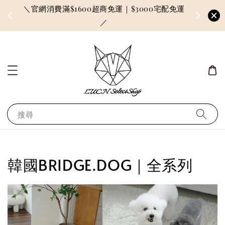
＼官網消費滿$1600超商免運｜$3000宅配免運
因訂單較多
／
搜尋
韓國BRIDGE.DOG｜全系列