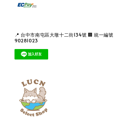
📍 台中市南屯區大墩十二街134號 🏢 統一編號
90281023