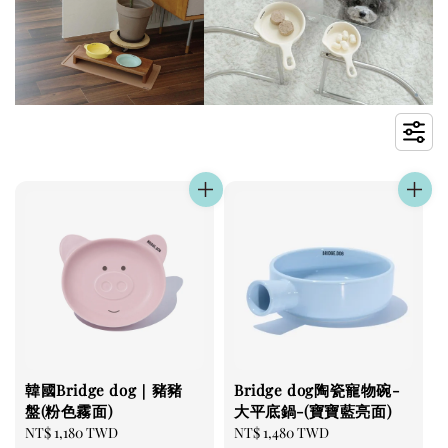
韓國Bridge dog｜豬豬
Bridge dog陶瓷寵物碗-
盤(粉色霧面)
大平底鍋-(寶寶藍亮面)
Regular
NT$ 1,180 TWD
Regular
NT$ 1,480 TWD