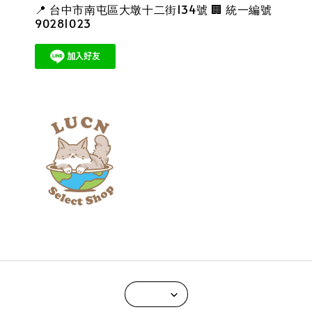
📍 台中市南屯區大墩十二街134號 🏢 統一編號
90281023