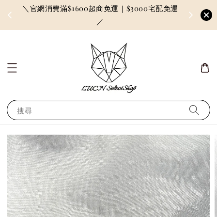
＼官網消費滿$1600超商免運｜$3000宅配免運
因訂單較多
／
搜尋