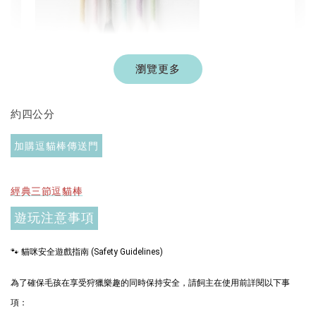
瀏覽更多
現貨｜彩色系列羊毛氈棉花棒
約四公分
-
+
NT$ 1,250 TWD
NT$ 1,500 TWD
加購逗貓棒傳送門
加入購物車
經典三節逗貓棒
遊玩注意事項
🐾 貓咪安全遊戲指南 (Safety Guidelines)
$289加購奧咪樂 紓壓玩具
瀏覽全部
為了確保毛孩在享受狩獵樂趣的同時保持安全，請飼主在使用前詳閱以下事
項：