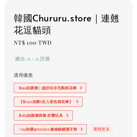
韓國Chururu.store｜連翹
花逗貓頭
Regular
NT$ 100 TWD
price
總分:
0
-
0
評價
適用優惠
$199加購價｜超好玩羊毛氈棉花棒
【$1250加購6支入彩色棉花棒】
$289加購奧咪樂 紓壓玩具
瀏覽更多
+119加購greenies 健綠貓貓潔牙餅