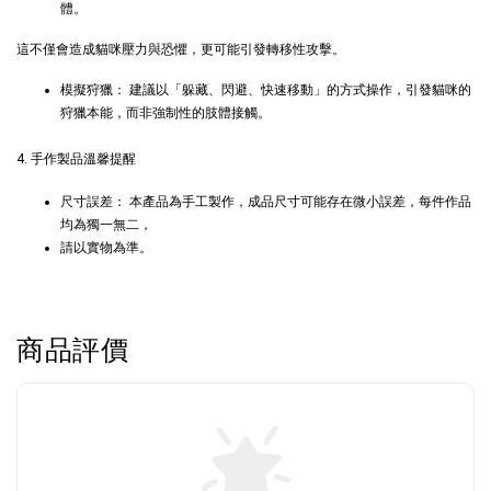
體。
+119加購greenies 健綠貓貓潔牙餅
這不僅會造成貓咪壓力與恐懼，更可能引發轉移性攻擊。
模擬狩獵： 建議以「躲藏、閃避、快速移動」的方式操作，引發貓咪的
狩獵本能，而非強制性的肢體接觸。
4. 手作製品溫馨提醒
尺寸誤差： 本產品為手工製作，成品尺寸可能存在微小誤差，每件作品
均為獨一無二，
請以實物為準。
Greenies 健綠｜潔牙餅
商品評價
-
+
NT$ 119 TWD
NT$ 145 TWD
加入購物車