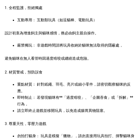
1. 全程監護，拒絕獨處
互動專用： 互動類玩具（如逗貓棒、電動玩具）
設計初衷為增進飼主與貓咪感情，務必由飼主親自操作。
嚴禁獨玩： 非遊戲時間請將玩具收納於貓咪無法取得的隱蔽處，
現貨｜德國
Aumüller 奧咪樂
德國 Aumüller 奧咪樂
避免貓咪在無人看管時因過度啃咬或纏繞造成危險。
｜貓草纈草根玩具
毛毛浣熊｜貓薄荷+木
｜毛毛雪貂
天蓼+纈草根 三效貓草
2. 材質警戒，預防誤食
玩具
重點材質： 針對紙繩、羽毛、亮片或細小零件，請密切觀察貓咪的反
-
+
-
+
NT$ 289 TWD
NT$ 289 TWD
應。
NT$ 300 TWD
NT$ 300 TWD
即時制止： 若發現貓咪有**「過度啃咬」、「企圖吞食」或「拆解」**
行為，
請立即終止遊戲並移開玩具，以免造成腸胃異物阻塞。
加入購物車
3. 尊重天性，零壓力遊戲
勿拍打貓身： 玩具是模擬「獵物」，請勿直接用玩具拍打、揮擊貓咪身