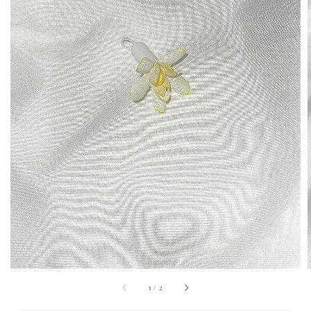
1
/
2