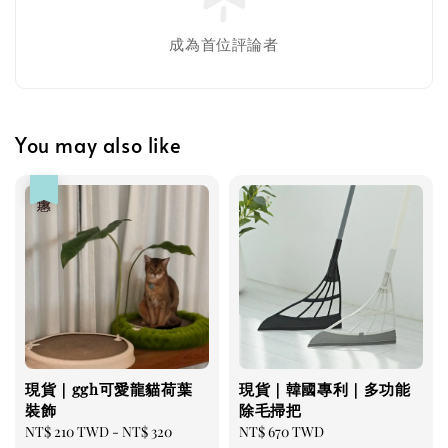
成為首位評論者
瀏覽更多
You may also like
優惠
現貨｜ggh可愛龍貓荷葉
現貨｜韓國專利｜多功能
裝飾
除毛掃把
Sale
NT$ 210 TWD
-
NT$ 320
Regular
NT$ 670 TWD