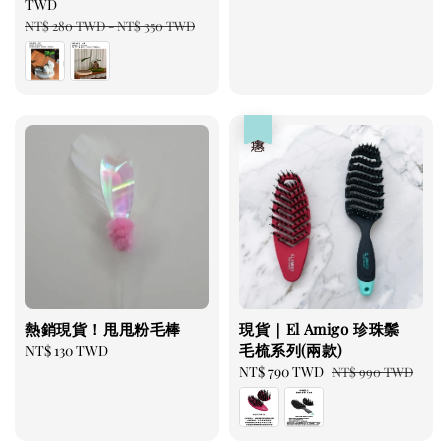
price
TWD
price
Regular
NT$ 280 TWD
-
NT$ 350 TWD
price
優惠
熱銷現貨！甩甩粉毛棒
現貨｜El Amigo 珍珠鬃
毛梳系列(兩款)
Regular
NT$ 130 TWD
price
Sale
NT$ 790 TWD
Regular
NT$ 990 TWD
price
price