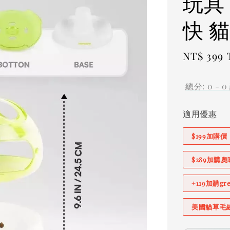
玩具
快 
Sale
NT$ 399
price
總分:
0
-
0
適用優惠
$199加購
$289加購
+119加購g
美國貓草毛