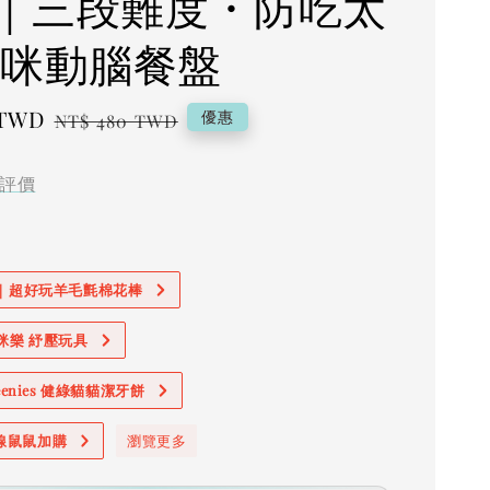
｜三段難度・防吃太
貓咪動腦餐盤
 TWD
Regular
優惠
NT$ 480 TWD
price
評價
價｜超好玩羊毛氈棉花棒
奧咪樂 紓壓玩具
reenies 健綠貓貓潔牙餅
線鼠鼠加購
瀏覽更多