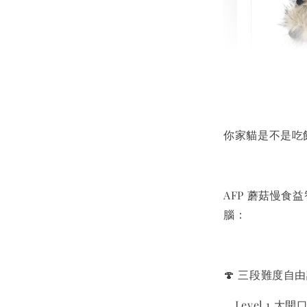
現貨｜
Aumü
貓草纈
毛雪貂
你家貓是不是吃
NT$ 289 
NT$ 300 
AFP 蘑菇慢
腦：
🍄 三段難度自
Level 1 大