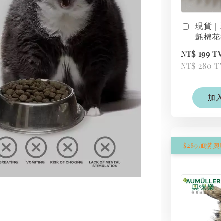
現貨｜
氈棉花
NT$ 199 
NT$ 280 
加
$289加購