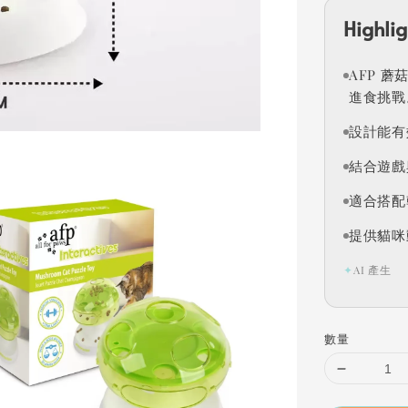
Highlig
AFP 
進食挑戰
設計能有
結合遊戲
適合搭配
提供貓咪
✦
AI 產生
數量