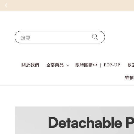
搜尋
關於我們
全部商品
限時團購中 ｜ POP-UP
臥室
貓貓