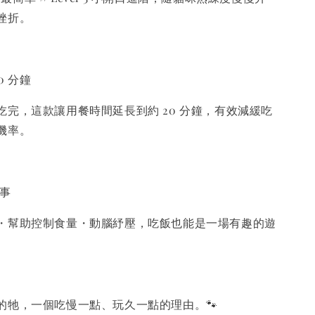
挫折。
20 分鐘
完，這款讓用餐時間延長到約 20 分鐘，有效減緩吃
機率。
nies 健綠｜潔
件事
-
+
WD
幫助控制食量・動腦紓壓，吃飯也能是一場有趣的遊
TWD
入購物車
的牠，一個吃慢一點、玩久一點的理由。🐾