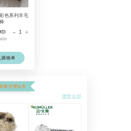
彩色系列羊毛
棒
-
+
TWD
TWD
入購物車
奧咪樂 紓壓玩具
瀏覽全部