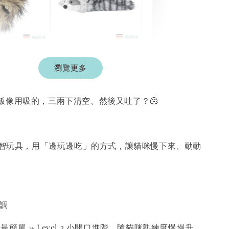
德國
德國 Aumüller 奧咪
ller 奧咪樂｜
瀏覽更多
樂 毛毛浣熊｜貓薄
草根玩具｜毛
荷+木天蓼+纈草根
三效貓草玩具
飯像用吸的，三兩下清空、然後又吐了？🫠
-
+
-
+
TWD
NT$ 289 TWD
TWD
NT$ 300 TWD
食益智玩具，用「邊玩邊吃」的方式，讓貓咪慢下來、動動
加入購物車
+119加購greenies 健綠貓貓潔牙餅
由調
開口最簡單 → Level 3 小開口進階，隨貓咪熟練度慢慢升