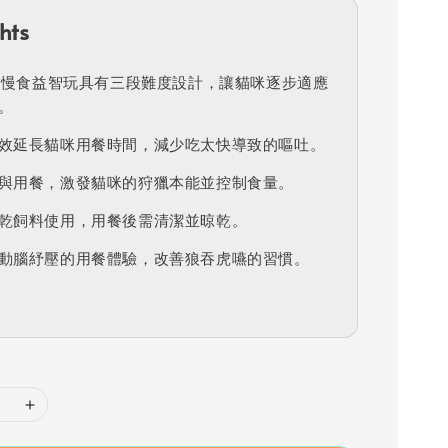
hts
蘑菇慢食益智玩具有三段難度設計，讓貓咪逐步適應
。
效延長貓咪用餐時間，減少吃太快導致的嘔吐。
與用餐，激發貓咪的狩獵本能並控制食量。
乾飼料使用，用餐後需清潔並晾乾。
動腦紓壓的用餐體驗，改善狼吞虎嚥的習慣。