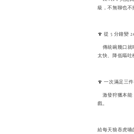
級，不無聊也不
🍄 從 5 分鐘變 
傳統碗幾口就吃
太快、降低嘔吐
Gree
牙餅
🍄 一次滿足三
NT$ 119 T
激發狩獵本能・
NT$ 145 
戲。
加
給每天狼吞虎嚥