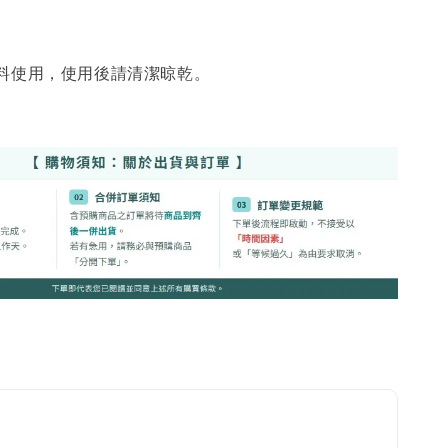
線鼠鼠加購
料使用，使用後請清潔晾乾。
機貓草毛線老
-
+
TWD
TWD