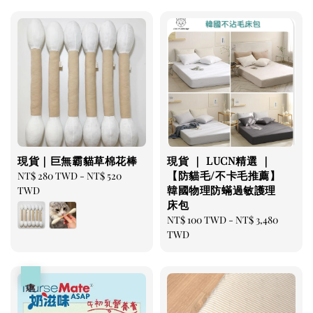
現貨｜巨無霸貓草棉花棒
現貨 ｜ LUCN精選 ｜
【防貓毛/不卡毛推薦】
Regular
NT$ 280 TWD
-
NT$ 520
韓國物理防蟎過敏護理
price
TWD
床包
Regular
NT$ 100 TWD
-
NT$ 3,480
price
TWD
優惠