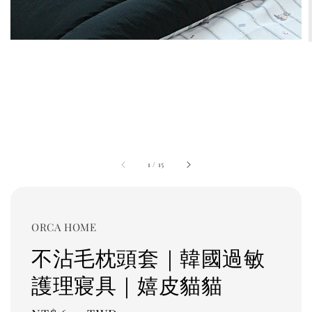
1
/
15
ORCA HOME
不沾毛枕頭套｜韓國過敏
護理寢具｜嬉皮貓貓