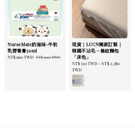
NurseMate奶滋味-牛初
現貨｜LUCN獨家訂製｜
乳營養膏30ml
韓國不沾毛－條紋麵包
「床包」
Sale
NT$ 960 TWD
Regular
NT$ 990 TWD
price
price
Regular
NT$ 550 TWD
-
NT$ 2,380
price
TWD