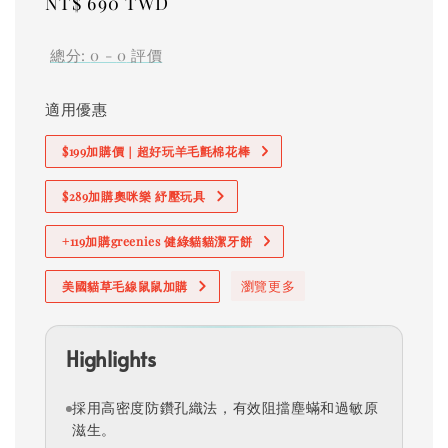
Regular
NT$ 690 TWD
price
總分:
0
-
0
評價
適用優惠
$199加購價｜超好玩羊毛氈棉花棒
$289加購奧咪樂 紓壓玩具
+119加購greenies 健綠貓貓潔牙餅
瀏覽更多
美國貓草毛線鼠鼠加購
Highlights
採用高密度防鑽孔織法，有效阻擋塵蟎和過敏原
滋生。