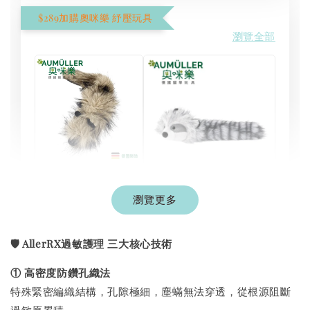
$289加購奧咪樂 紓壓玩具
瀏覽全部
現貨｜德國
Aumüller 奧咪樂
瀏覽更多
德國 Aumüller 奧咪樂
｜貓草纈草根玩具
毛毛浣熊｜貓薄荷+木
｜毛毛雪貂
天蓼+纈草根 三效貓草
🛡️ AllerRX過敏護理 三大核心技術
玩具
-
+
-
+
NT$ 289 TWD
NT$ 289 TWD
① 高密度防鑽孔織法
NT$ 300 TWD
NT$ 300 TWD
特殊緊密編織結構，孔隙極細，塵蟎無法穿透，從根源阻斷
過敏原累積。