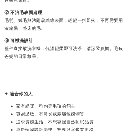
加入購物車
② 不沾毛表面處理
毛髮、絨毛無法附著纖維表面，輕輕一抖即落，不再需要用
滾輪黏一整床的毛。
+119加購greenies 健綠貓貓潔牙餅
③ 可機洗設計
整件直接放洗衣機，低溫輕柔即可洗淨，清潔零負擔。毛孩
爸媽的日常救星。
✦ 適合你的人
家有貓咪、狗狗等毛孩的飼主
容易過敏、有鼻炎或塵蟎敏感體質
Greenies 健綠｜潔牙餅
追求質感生活，不想委屈自己睡眠品質
喜歡韓國設計美學，想要臥室也有風格