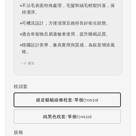
不沾毛表面特殊處理，毛髮和絨毛輕鬆抖落，保
持潔淨。
可機洗設計，方便清潔且維持良好衛生狀態。
適合有寵物且易過敏者使用，提升睡眠品質。
韓國設計美學，兼具實用與質感，為臥室增添風
格。
✦
AI 產生
枕頭套
嬉皮貓貓線條枕套/單個(70x50)
純黑色枕套/單個(70x50)
規格