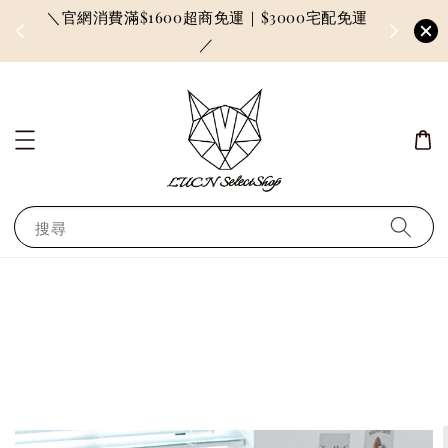
＼官網消費滿$1600超商免運｜$3000宅配免運
因訂單較多
／
搜尋