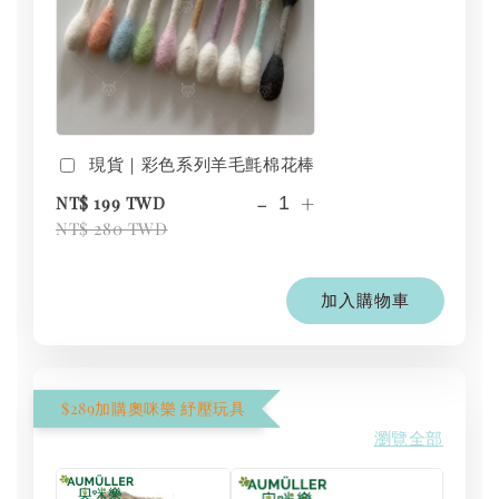
現貨｜彩色系列羊毛氈棉花棒
-
+
NT$ 199 TWD
NT$ 280 TWD
加入購物車
$289加購奧咪樂 紓壓玩具
瀏覽全部