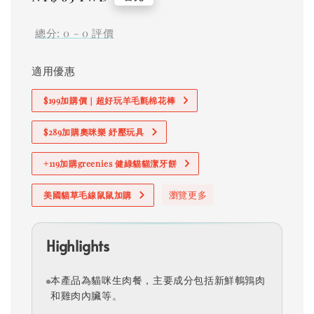
price
總分:
0
-
0
評價
適用優惠
$199加購價｜超好玩羊毛氈棉花棒
$289加購奧咪樂 紓壓玩具
+119加購greenies 健綠貓貓潔牙餅
瀏覽更多
美國貓草毛線鼠鼠加購
Highlights
本產品為貓咪生肉餐，主要成分包括新鮮鵪鶉肉
和雞肉內臟等。