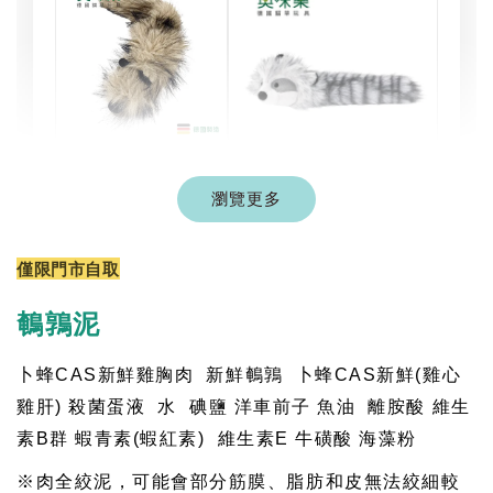
現貨｜德國
Aumüller 奧咪樂
瀏覽更多
德國 Aumüller 奧咪樂
｜貓草纈草根玩具
毛毛浣熊｜貓薄荷+木
｜毛毛雪貂
天蓼+纈草根 三效貓草
僅限門市自取
玩具
-
+
-
+
NT$ 289 TWD
NT$ 289 TWD
鵪鶉泥
NT$ 300 TWD
NT$ 300 TWD
卜蜂
CAS
新鮮雞胸肉
新鮮鵪鶉
卜蜂
CAS
新鮮
(
雞心
雞肝
)
殺菌蛋液
水
碘鹽 洋車前子 魚油
離胺酸 維生
加入購物車
素
B
群 蝦青素
(
蝦紅素
)
維生素
E
牛磺酸 海藻粉
※肉全絞泥，可能會部分筋膜、脂肪和皮無法絞細較