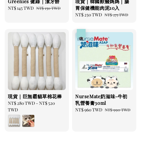
Greenies 健綠｜潔牙餅
現貨｜韓國獸醫媽媽｜腸
胃保健機能肉泥10入
Sale
NT$ 145 TWD
Regular
NT$ 150 TWD
price
price
Sale
NT$ 250 TWD
Regular
NT$ 275 TWD
price
price
優惠
現貨｜巨無霸貓草棉花棒
NurseMate奶滋味-牛初
乳營養膏30ml
Regular
NT$ 280 TWD
-
NT$ 520
price
TWD
Sale
NT$ 960 TWD
Regular
NT$ 990 TWD
price
price