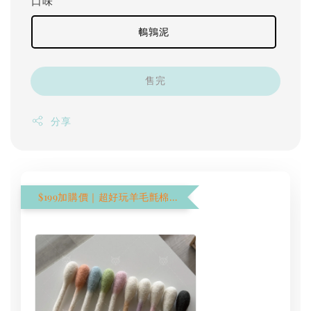
口味
鵪鶉泥
售完
分享
$199加購價｜超好玩羊毛氈棉花棒