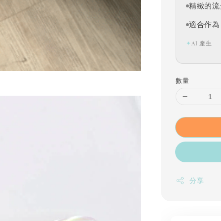
精緻的流
適合作為
✦
AI 產生
數量
分享