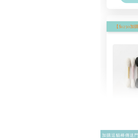
現貨｜
氈棉花
NT$ 1,250
NT$ 1,500
加購逗貓棒傳送