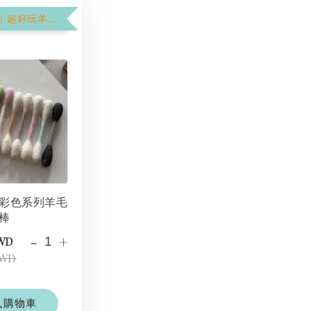
$199加購價｜超好玩羊毛氈棉花棒
彩色系列羊毛
棒
-
+
TWD
TWD
入購物車