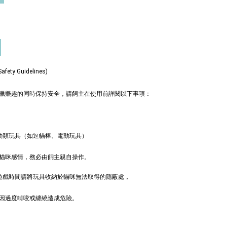
入購物車
ty Guidelines)
奧咪樂 紓壓玩具
瀏覽全部
獵樂趣的同時保持安全，請飼主在使用前詳閱以下事項：
動類玩具（如逗貓棒、電動玩具）
貓咪感情，務必由飼主親自操作。
非遊戲時間請將玩具收納於貓咪無法取得的隱蔽處，
因過度啃咬或纏繞造成危險。
德國
德國 Aumüller 奧咪
ller 奧咪樂｜
樂 毛毛浣熊｜貓薄