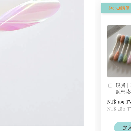
現貨｜
氈棉花
NT$ 199 
NT$ 280 
加