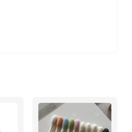
nies 健綠｜潔
-
+
WD
TWD
入購物車
瀏覽更多