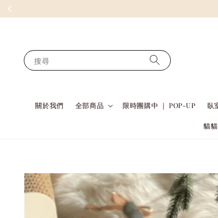
搜尋
關於我們
全部商品
限時團購中 ｜ POP-UP
臥室
貓貓