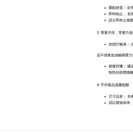
貓草纈
毛雪貂
重點材質： 
即時制止： 若
NT$ 289 
請立即終止遊
NT$ 300 
3. 尊重天性，零壓力
勿拍打貓身：
這不僅會造成貓咪壓力
模擬狩獵： 
制性的肢體接
4. 手作製品溫馨提醒
尺寸誤差： 
請以實物為準