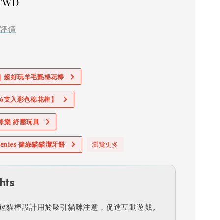
 TWD
評價
價｜超好玩羊毛氈棉花棒
加購6支入彩色棉花棒】
奧咪樂 紓壓玩具
reenies 健綠貓貓潔牙餅
瀏覽更多
hts
逗貓棒設計用於吸引貓咪注意，促進互動遊戲。