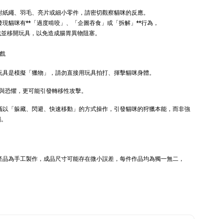
草根玩具｜毛
荷+木天蓼+纈草根
三效貓草玩具
針對紙繩、羽毛、亮片或細小零件，請密切觀察貓咪的反應。
發現貓咪有**「過度啃咬」、「企圖吞食」或「拆解」**行為，
-
+
-
+
TWD
NT$ 289 TWD
戲並移開玩具，以免造成腸胃異物阻塞。
TWD
NT$ 300 TWD
遊戲
加入購物車
 玩具是模擬「獵物」，請勿直接用玩具拍打、揮擊貓咪身體。
與恐懼，更可能引發轉移性攻擊。
建議以「躲藏、閃避、快速移動」的方式操作，引發貓咪的狩獵本能，而非強
觸。
+119加購greenies 健綠貓貓潔牙餅
本產品為手工製作，成品尺寸可能存在微小誤差，每件作品均為獨一無二，
。