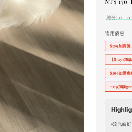
Regular
NT$ 170
price
總分:
0
-
0
適用優惠
$199加購
【$1250
$289加購
+119加購g
Highlig
流光蜻蜓