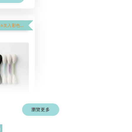
【$1250加購6支入彩色棉花棒】
彩色系列羊毛
棒
瀏覽更多
-
+
 TWD
 TWD
門