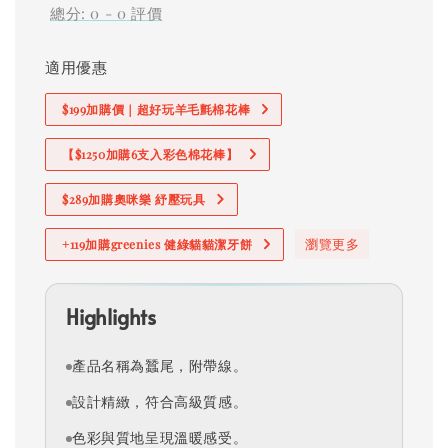
總分:
0
-
0
評價
適用優惠
$199加購價｜超好玩羊毛氈棉花棒
【$1250加購6支入彩色棉花棒】
$289加購奧咪樂 紓壓玩具
瀏覽更多
+119加購greenies 健綠貓貓潔牙餅
Highlights
產品名稱為蠶尾，附帶線。
設計精緻，符合高級質感。
色彩與質地呈現溫暖感受。