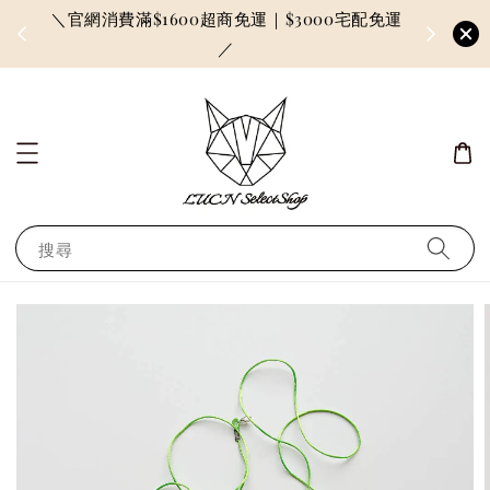
＼官網消費滿$1600超商免運｜$3000宅配免運
因訂單較多
／
搜尋