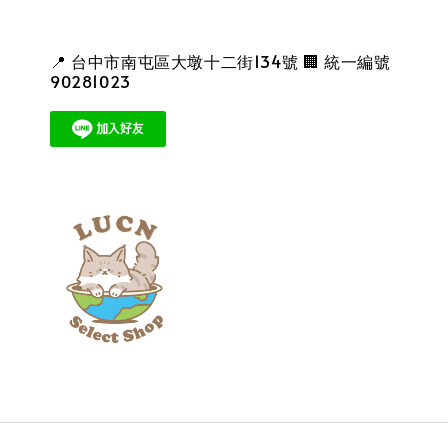
📍 台中市南屯區大墩十二街134號 🏢 統一編號
90281023