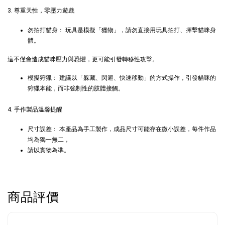
3. 尊重天性，零壓力遊戲
加入購物車
勿拍打貓身： 玩具是模擬「獵物」，請勿直接用玩具拍打、揮擊貓咪身
體。
這不僅會造成貓咪壓力與恐懼，更可能引發轉移性攻擊。
+119加購greenies 健綠貓貓潔牙餅
模擬狩獵： 建議以「躲藏、閃避、快速移動」的方式操作，引發貓咪的
狩獵本能，而非強制性的肢體接觸。
4. 手作製品溫馨提醒
尺寸誤差： 本產品為手工製作，成品尺寸可能存在微小誤差，每件作品
均為獨一無二，
請以實物為準。
商品評價
Greenies 健綠｜潔牙餅