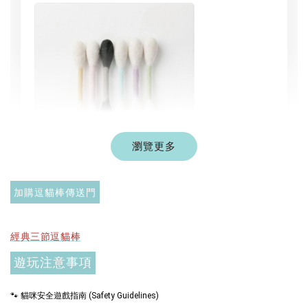
瀏覽更多
現貨｜彩色系列羊毛氈棉花棒
加購逗貓棒傳送門
-
+
NT$ 1,250 TWD
NT$ 1,500 TWD
經典三節逗貓棒
遊玩注意事項
加入購物車
🐾 貓咪安全遊戲指南 (Safety Guidelines)