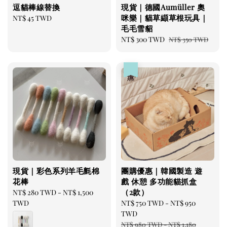
逗貓棒線替換
現貨｜德國Aumüller 奧
咪樂｜貓草纈草根玩具｜
Regular
NT$ 45 TWD
毛毛雪貂
price
Sale
NT$ 300 TWD
Regular
NT$ 350 TWD
price
price
優惠
現貨｜彩色系列羊毛氈棉
團購優惠｜韓國製造 遊
花棒
戲 休憩 多功能貓抓盒
（2款）
Regular
NT$ 280 TWD
-
NT$ 1,500
price
TWD
Sale
NT$ 750 TWD
-
NT$ 950
price
TWD
Regular
NT$ 980 TWD
-
NT$ 1,180