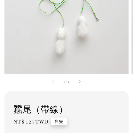
1
/
2
蠶尾（帶線）
Regular
NT$ 125 TWD
售完
price