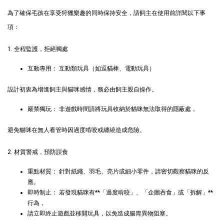
為了確保毛孩在享受狩獵樂趣的同時保持安全，請飼主在使用前詳閱以下事
$289加購奧咪樂 紓壓玩具
項：
瀏覽全部
1. 全程監護，拒絕獨處
互動專用： 互動類玩具（如逗貓棒、電動玩具）
設計初衷為增進飼主與貓咪感情，務必由飼主親自操作。
嚴禁獨玩： 非遊戲時間請將玩具收納於貓咪無法取得的隱蔽處，
避免貓咪在無人看管時因過度啃咬或纏繞造成危險。
現貨｜德國
Aumüller 奧咪樂
德國 Aumüller 奧咪樂
2. 材質警戒，預防誤食
｜貓草纈草根玩具
毛毛浣熊｜貓薄荷+木
｜毛毛雪貂
天蓼+纈草根 三效貓草
重點材質： 針對紙繩、羽毛、亮片或細小零件，請密切觀察貓咪的反
玩具
應。
即時制止： 若發現貓咪有**「過度啃咬」、「企圖吞食」或「拆解」**
-
+
-
+
NT$ 289 TWD
NT$ 289 TWD
行為，
NT$ 300 TWD
NT$ 300 TWD
請立即終止遊戲並移開玩具，以免造成腸胃異物阻塞。