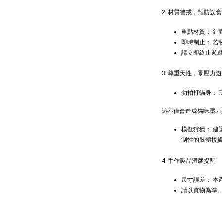
Aumü
2. 材質警戒，預防誤食
貓草纈
毛雪貂
重點材質： 
即時制止： 若
NT$ 289 
請立即終止遊
NT$ 300 
3. 尊重天性，零壓力
勿拍打貓身：
這不僅會造成貓咪壓力
模擬狩獵： 
制性的肢體接
4. 手作製品溫馨提醒
尺寸誤差： 
請以實物為準