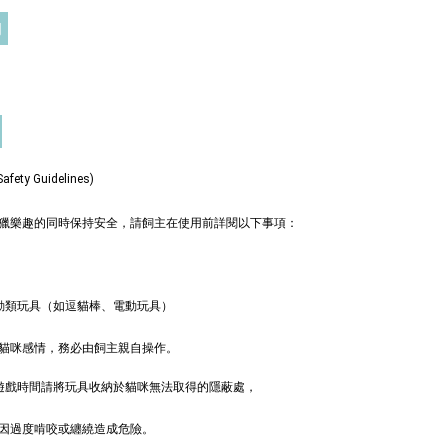
 TWD
門
入購物車
ty Guidelines)
奧咪樂 紓壓玩具
瀏覽全部
獵樂趣的同時保持安全，請飼主在使用前詳閱以下事項：
動類玩具（如逗貓棒、電動玩具）
貓咪感情，務必由飼主親自操作。
非遊戲時間請將玩具收納於貓咪無法取得的隱蔽處，
因過度啃咬或纏繞造成危險。
德國
德國 Aumüller 奧咪