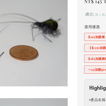
Regular
NT$ 145
price
總分:
0
-
0
適用優惠
$199加購
【$1250
$289加購
+119加購g
Highlig
產品名稱