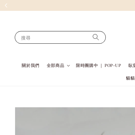
搜尋
關於我們
全部商品
限時團購中 ｜ POP-UP
臥室
貓貓