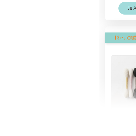
加
現貨｜
氈棉花
NT$ 1,250