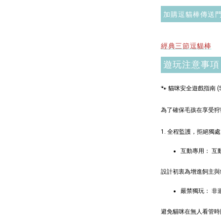
NT$ 1,500
加購逗貓棒傳送
加
經典三節逗貓棒
遊玩注意事項
🐾 貓咪安全遊戲指南 (Safe
$289加購
為了確保毛孩在享受狩
1. 全程監護，拒絕獨處
互動專用： 互
設計初衷為增進飼主與
嚴禁獨玩： 
避免貓咪在無人看管時
現貨｜