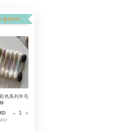
$199加購價｜超好玩羊毛氈棉花棒
彩色系列羊毛
棒
-
+
TWD
TWD