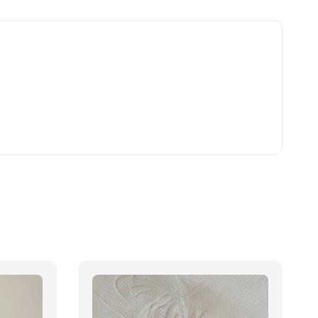
nies 健綠｜潔
-
+
WD
TWD
入購物車
瀏覽更多