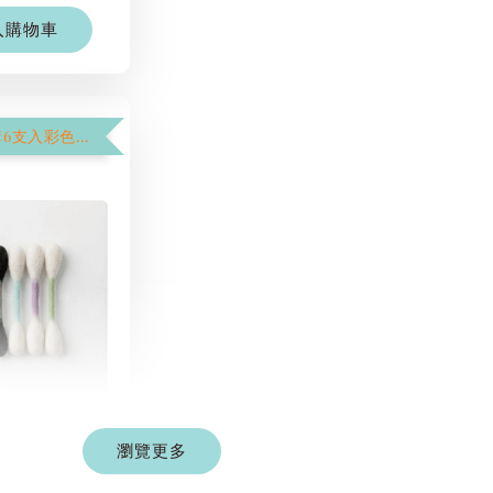
入購物車
【$1250加購6支入彩色棉花棒】
彩色系列羊毛
棒
瀏覽更多
-
+
 TWD