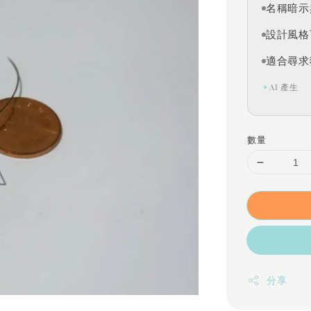
名稱暗示
設計風格
適合尋求
✦
AI 產生
數量
分享