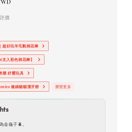
 TWD
評價
價｜超好玩羊毛氈棉花棒
加購6支入彩色棉花棒】
奧咪樂 紓壓玩具
reenies 健綠貓貓潔牙餅
瀏覽更多
hts
為金龜子🪲。