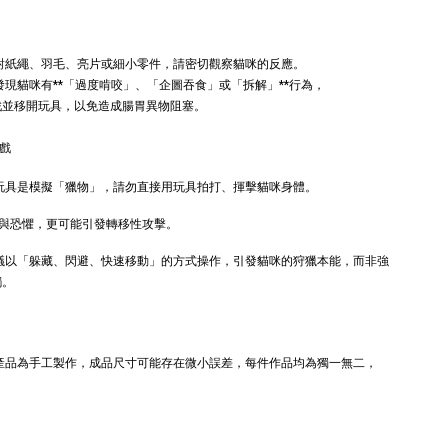
ller 奧咪樂｜
樂 毛毛浣熊｜貓薄
草根玩具｜毛
荷+木天蓼+纈草根
三效貓草玩具
針對紙繩、羽毛、亮片或細小零件，請密切觀察貓咪的反應。
發現貓咪有**「過度啃咬」、「企圖吞食」或「拆解」**行為，
-
+
-
+
TWD
NT$ 289 TWD
戲並移開玩具，以免造成腸胃異物阻塞。
TWD
NT$ 300 TWD
遊戲
加入購物車
 玩具是模擬「獵物」，請勿直接用玩具拍打、揮擊貓咪身體。
與恐懼，更可能引發轉移性攻擊。
建議以「躲藏、閃避、快速移動」的方式操作，引發貓咪的狩獵本能，而非強
觸。
+119加購greenies 健綠貓貓潔牙餅
本產品為手工製作，成品尺寸可能存在微小誤差，每件作品均為獨一無二，
。