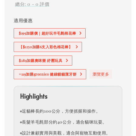
總分:
0
-
0
評價
適用優惠
$199加購價｜超好玩羊毛氈棉花棒
【$1250加購6支入彩色棉花棒】
$289加購奧咪樂 紓壓玩具
瀏覽更多
+119加購greenies 健綠貓貓潔牙餅
Highlights
逗貓棒長約100公分，方便抓握和操作。
長髮羊毛氈部分約40公分，適合貓咪玩耍。
設計兼顧實用與美觀，適合與寵物互動使用。