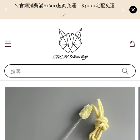
＼官網消費滿$1600超商免運｜$3000宅配免運
因訂單較多
／
搜尋