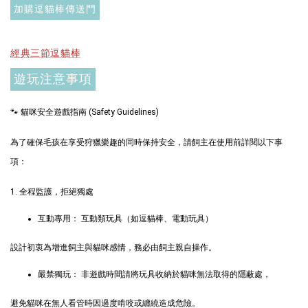
加購逗貓棒傳送門
加入購物車
經典三節逗貓棒
遊玩注意事項
$289加購奧咪樂 紓壓玩具
瀏覽全部
🐾 貓咪安全遊戲指南 (Safety Guidelines)
為了確保毛孩在享受狩獵樂趣的同時保持安全，請飼主在使用前詳閱以下事
項：
1. 全程監護，拒絕獨處
互動專用： 互動類玩具（如逗貓棒、電動玩具）
設計初衷為增進飼主與貓咪感情，務必由飼主親自操作。
現貨｜德國
Aumüller 奧咪樂
德國 Aumüller 奧咪樂
嚴禁獨玩： 非遊戲時間請將玩具收納於貓咪無法取得的隱蔽處，
｜貓草纈草根玩具
毛毛浣熊｜貓薄荷+木
｜毛毛雪貂
天蓼+纈草根 三效貓草
避免貓咪在無人看管時因過度啃咬或纏繞造成危險。