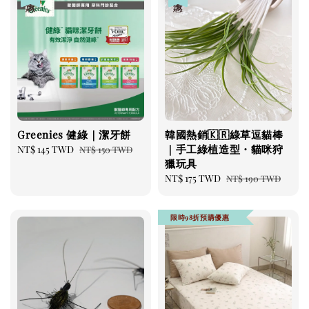
Greenies 健綠｜潔牙餅
韓國熱銷🇰🇷綠草逗貓棒
｜手工綠植造型・貓咪狩
Sale
NT$ 145 TWD
Regular
NT$ 150 TWD
獵玩具
price
price
Sale
NT$ 175 TWD
Regular
NT$ 190 TWD
price
price
限時98折預購優惠