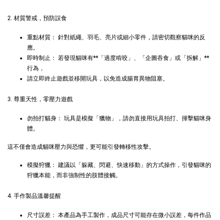
玩具
2. 材質警戒，預防誤食
-
+
-
+
NT$ 289 TWD
NT$ 289 TWD
NT$ 300 TWD
NT$ 300 TWD
重點材質： 針對紙繩、羽毛、亮片或細小零件，請密切觀察貓咪的反
應。
即時制止： 若發現貓咪有**「過度啃咬」、「企圖吞食」或「拆解」**
加入購物車
行為，
請立即終止遊戲並移開玩具，以免造成腸胃異物阻塞。
3. 尊重天性，零壓力遊戲
+119加購greenies 健綠貓貓潔牙餅
勿拍打貓身： 玩具是模擬「獵物」，請勿直接用玩具拍打、揮擊貓咪身
體。
這不僅會造成貓咪壓力與恐懼，更可能引發轉移性攻擊。
模擬狩獵： 建議以「躲藏、閃避、快速移動」的方式操作，引發貓咪的
狩獵本能，而非強制性的肢體接觸。
4. 手作製品溫馨提醒
尺寸誤差： 本產品為手工製作，成品尺寸可能存在微小誤差，每件作品