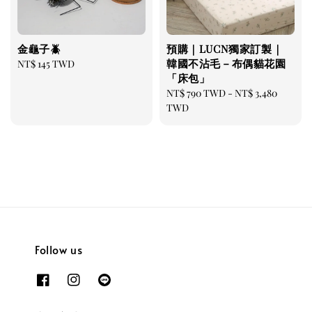
金龜子🪲
預購｜LUCN獨家訂製｜
韓國不沾毛－布偶貓花園
Regular
NT$ 145 TWD
「床包」
price
Regular
NT$ 790 TWD
-
NT$ 3,480
price
TWD
Follow us