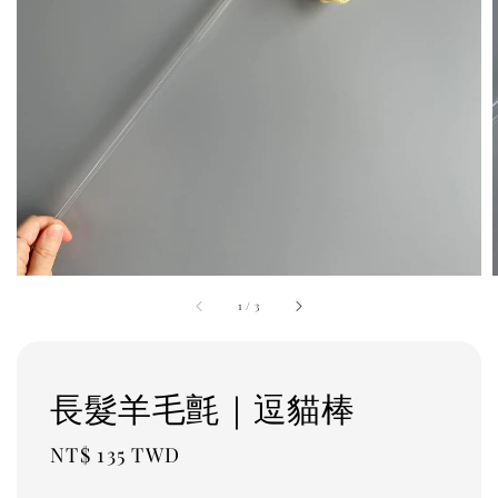
1
/
3
長髮羊毛氈｜逗貓棒
Regular
NT$ 135 TWD
price