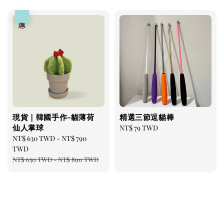
優惠
現貨｜韓國手作-貓薄荷
精選三節逗貓棒
仙人掌球
Regular
NT$ 79 TWD
Sale
NT$ 630 TWD
-
NT$ 790
price
price
TWD
Regular
NT$ 650 TWD
-
NT$ 890 TWD
price