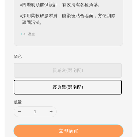
四層刷頭前側設計，有效清潔各種角落。
採用柔軟矽膠材質，能緊密貼合地面，方便刮除
頑固污漬。
✦
AI 產生
顏色
質感灰(選宅配)
經典黑(選宅配)
數量
立即購買