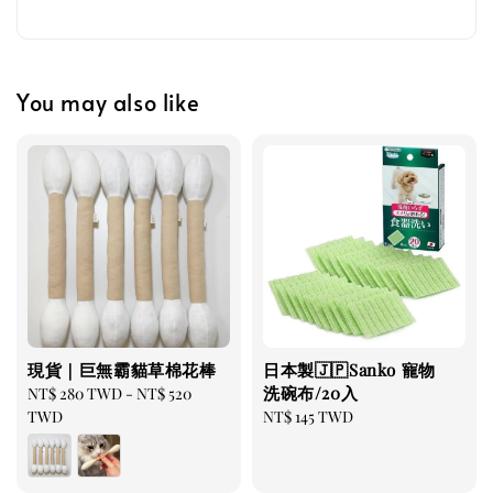
You may also like
現貨｜巨無霸貓草棉花棒
日本製🇯🇵Sanko 寵物
洗碗布/20入
Regular
NT$ 280 TWD
-
NT$ 520
price
TWD
Regular
NT$ 145 TWD
price