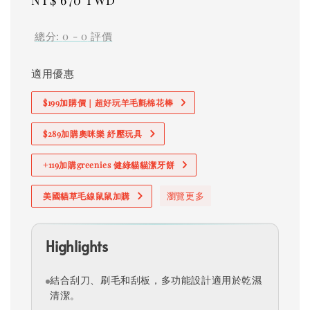
Regular
NT$ 670 TWD
price
總分:
0
-
0
評價
適用優惠
$199加購價｜超好玩羊毛氈棉花棒
$289加購奧咪樂 紓壓玩具
+119加購greenies 健綠貓貓潔牙餅
瀏覽更多
美國貓草毛線鼠鼠加購
Highlights
結合刮刀、刷毛和刮板，多功能設計適用於乾濕
清潔。