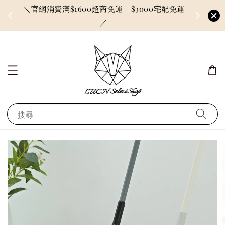
＼官網消費滿$1600超商免運｜$3000宅配免運
因訂單較多
／
搜尋