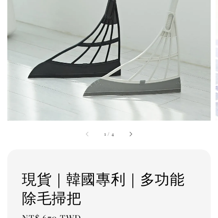
1
/
4
現貨｜韓國專利｜多功能
除毛掃把