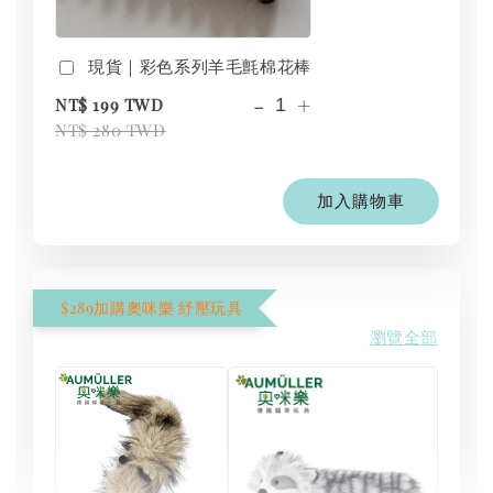
現貨｜彩色系列羊毛氈棉花棒
-
+
NT$ 199 TWD
NT$ 280 TWD
加入購物車
$289加購奧咪樂 紓壓玩具
瀏覽全部