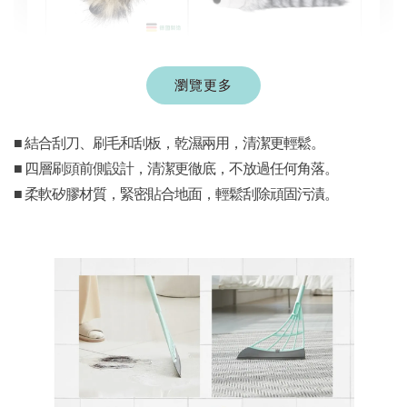
現貨｜德國
Aumüller 奧咪樂
瀏覽更多
德國 Aumüller 奧咪樂
｜貓草纈草根玩具
毛毛浣熊｜貓薄荷+木
｜毛毛雪貂
天蓼+纈草根 三效貓草
■ 結合刮刀、刷毛和刮板，乾濕兩用，清潔更輕鬆。
玩具
■ 四層刷頭前側設計，清潔更徹底，不放過任何角落。
-
+
-
+
NT$ 289 TWD
NT$ 289 TWD
■ 柔軟矽膠材質，緊密貼合地面，輕鬆刮除頑固污漬。
NT$ 300 TWD
NT$ 300 TWD
加入購物車
+119加購greenies 健綠貓貓潔牙餅