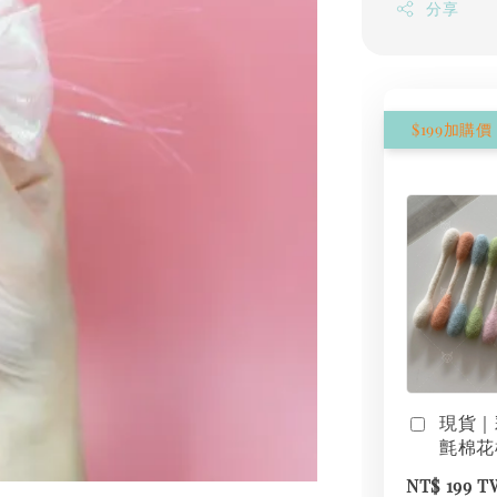
分享
現貨｜
氈棉花
NT$ 199 