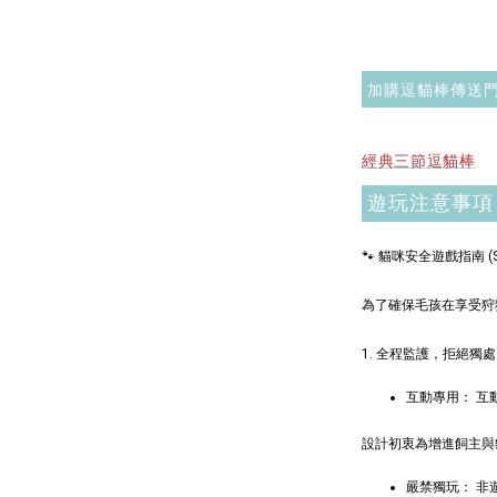
氈棉花
NT$ 1,250
NT$ 1,500
加購逗貓棒傳送
加
經典三節逗貓棒
遊玩注意事項
🐾 貓咪安全遊戲指南 (Safe
$289加購
為了確保毛孩在享受狩
1. 全程監護，拒絕獨處
互動專用： 互
設計初衷為增進飼主與
嚴禁獨玩： 