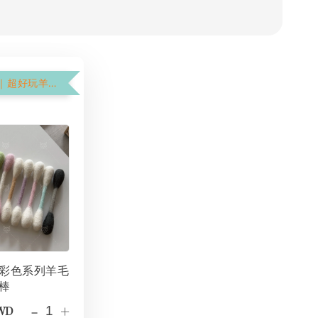
$199加購價｜超好玩羊毛氈棉花棒
彩色系列羊毛
棒
-
+
TWD