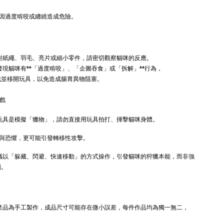
因過度啃咬或纏繞造成危險。
德國
德國 Aumüller 奧咪
ller 奧咪樂｜
樂 毛毛浣熊｜貓薄
草根玩具｜毛
荷+木天蓼+纈草根
三效貓草玩具
針對紙繩、羽毛、亮片或細小零件，請密切觀察貓咪的反應。
發現貓咪有**「過度啃咬」、「企圖吞食」或「拆解」**行為，
-
+
-
+
TWD
NT$ 289 TWD
戲並移開玩具，以免造成腸胃異物阻塞。
TWD
NT$ 300 TWD
遊戲
加入購物車
 玩具是模擬「獵物」，請勿直接用玩具拍打、揮擊貓咪身體。
與恐懼，更可能引發轉移性攻擊。
建議以「躲藏、閃避、快速移動」的方式操作，引發貓咪的狩獵本能，而非強
觸。
+119加購greenies 健綠貓貓潔牙餅
本產品為手工製作，成品尺寸可能存在微小誤差，每件作品均為獨一無二，
。