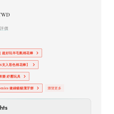
 TWD
評價
價｜超好玩羊毛氈棉花棒
加購6支入彩色棉花棒】
奧咪樂 紓壓玩具
reenies 健綠貓貓潔牙餅
瀏覽更多
hts