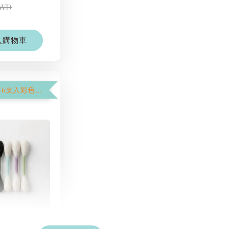
TWD
入購物車
【$1250加購6支入彩色棉花棒】
彩色系列羊毛