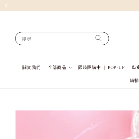
搜尋
關於我們
全部商品
限時團購中 ｜ POP-UP
臥室
貓貓