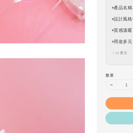
產品名稱為
設計風格
質感溫暖
用途多元
✦
AI 產生
數量