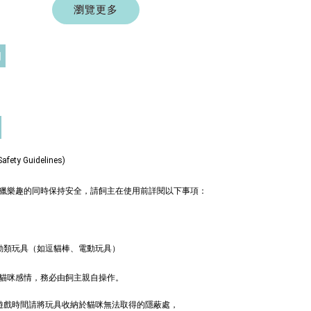
棒
瀏覽更多
-
+
 TWD
 TWD
門
入購物車
ty Guidelines)
奧咪樂 紓壓玩具
瀏覽全部
獵樂趣的同時保持安全，請飼主在使用前詳閱以下事項：
動類玩具（如逗貓棒、電動玩具）
貓咪感情，務必由飼主親自操作。
非遊戲時間請將玩具收納於貓咪無法取得的隱蔽處，