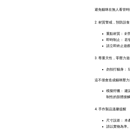
避免貓咪在無人看管時
現貨｜
Aumü
2. 材質警戒，預防誤食
貓草纈
毛雪貂
重點材質： 
即時制止： 若
NT$ 289 
請立即終止遊
NT$ 300 
3. 尊重天性，零壓力
勿拍打貓身：
這不僅會造成貓咪壓力
模擬狩獵： 
制性的肢體接
4. 手作製品溫馨提醒
尺寸誤差： 
請以實物為準