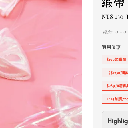
緞帶
Regular
NT$ 150
price
總分:
0
-
0
適用優惠
$199加購
【$1250
$289加購
+119加購g
Highlig