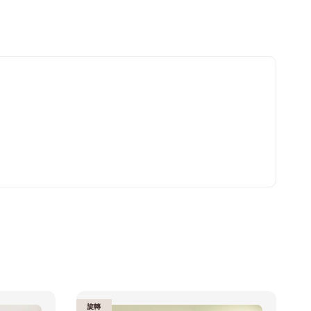
nies 健綠｜潔
-
+
WD
TWD
入購物車
瀏覽更多
旋轉