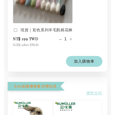
現貨｜彩色系列羊毛氈棉花棒
-
+
NT$ 199 TWD
NT$ 280 TWD
加入購物車
$289加購奧咪樂 紓壓玩具
瀏覽全部