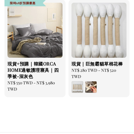
加入購物車
限時98折預購優惠
瀏覽更多
現貨+預購｜韓國ORCA
現貨｜巨無霸貓草棉花棒
HOME過敏護理寢具｜四
Regular
NT$ 280 TWD
-
NT$ 520
季被-深灰色
price
TWD
Regular
NT$ 550 TWD
-
NT$ 3,980
price
TWD