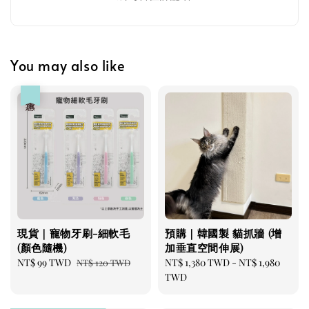
美國貓草毛線鼠鼠加購
You may also like
優惠
美國有機貓草毛線老鼠
現貨｜寵物牙刷-細軟毛
預購｜韓國製 貓抓牆 (增
(顏色隨機)
加垂直空間伸展)
-
+
NT$ 300 TWD
Sale
NT$ 99 TWD
Regular
Regular
NT$ 1,380 TWD
-
NT$ 1,980
NT$ 120 TWD
NT$ 350 TWD
price
price
price
TWD