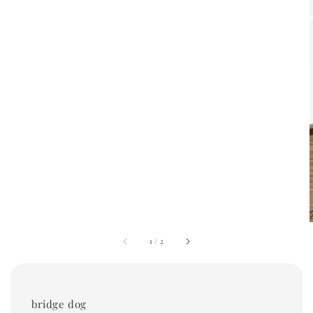
1
/
2
bridge dog