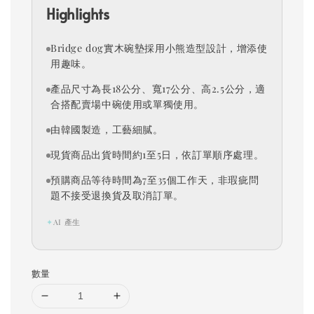
Highlights
Bridge dog實木碗墊採用小熊造型設計，增添使
用趣味。
產品尺寸為長18公分、寬17公分、高2.5公分，適
合搭配賣場中碗使用或單獨使用。
由韓國製造，工藝細膩。
現貨商品出貨時間約1至5日，依訂單順序處理。
預購商品等待時間為7至35個工作天，非瑕疵問
題不接受退換貨及取消訂單。
✦
AI 產生
數量