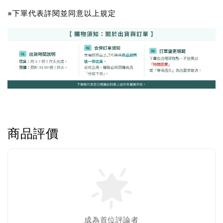
※下單代表詳閱並同意以上規定
商品評價
Greenies 健綠｜潔牙餅
-
+
NT$ 119 TWD
NT$ 145 TWD
加入購物車
成為首位評論者