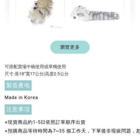
現貨｜德國
Aumüller 奧咪樂
瀏覽更多
德國 Aumüller 奧咪樂
｜貓草纈草根玩具
毛毛浣熊｜貓薄荷+木
｜毛毛雪貂
天蓼+纈草根 三效貓草
可搭配賣場中碗使用或單獨使用
玩具
尺寸:長18*寬17公分|高度2.5公分
-
+
-
+
NT$ 289 TWD
NT$ 289 TWD
製造產地
NT$ 300 TWD
NT$ 300 TWD
Made in Korea
加入購物車
注意事項
※現貨商品約1-5日依照訂單順序出貨
※預購商品等待時間為7~35 個工作天，下單後非瑕疵問題
+119加購greenies 健綠貓貓潔牙餅