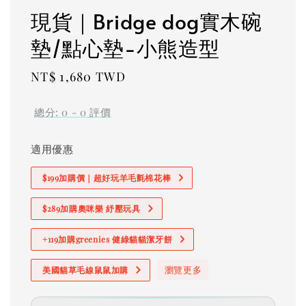
現貨｜Bridge dog實木碗
墊/點心墊-小熊造型
Regular
NT$ 1,680 TWD
price
總分:
0
-
0
評價
適用優惠
$199加購價｜超好玩羊毛氈棉花棒
$289加購奧咪樂 紓壓玩具
+119加購greenies 健綠貓貓潔牙餅
瀏覽更多
美國貓草毛線鼠鼠加購