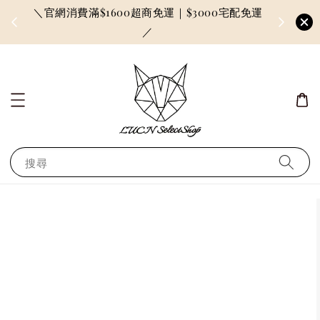
＼官網消費滿$1600超商免運｜$3000宅配免運
因訂單較多
／
搜尋