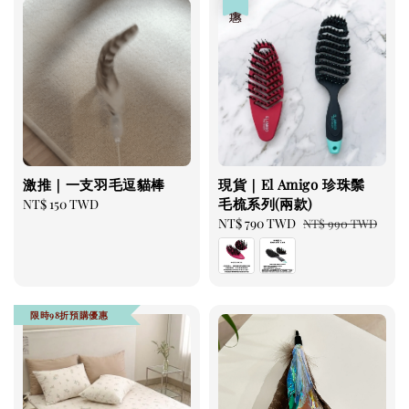
美國有機貓草毛線老鼠
-
+
NT$ 300 TWD
NT$ 350 TWD
激推｜一支羽毛逗貓棒
現貨｜El Amigo 珍珠鬃
毛梳系列(兩款)
Regular
NT$ 150 TWD
加入購物車
price
Sale
NT$ 790 TWD
Regular
NT$ 990 TWD
price
price
瀏覽更多
限時98折預購優惠