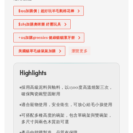
$199加購價｜超好玩羊毛氈棉花棒
$289加購奧咪樂 紓壓玩具
+119加購greenies 健綠貓貓潔牙餅
瀏覽更多
美國貓草毛線鼠鼠加購
Highlights
採用高級泥料與釉料，以1300度高溫燒製三次，
確保陶瓷碗堅固耐用
適合寵物使用，安全衛生，可放心給毛小孩使用
可搭配多種高度的碗架，包含單碗架與雙碗架，
多尺寸與兩色木質款可選
產品由韓國製造，品質有保障