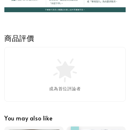
Greenies 健綠｜潔牙餅
-
+
NT$ 119 TWD
商品評價
NT$ 145 TWD
加入購物車
美國貓草毛線鼠鼠加購
成為首位評論者
You may also like
優惠