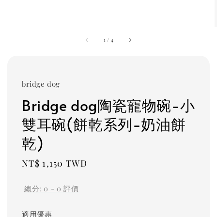
1
/
4
bridge dog
Bridge dog陶瓷寵物碗-小
雙耳碗(餅乾系列-奶油餅
乾)
Regular
NT$ 1,150 TWD
price
總分:
0
-
0
評價
適用優惠