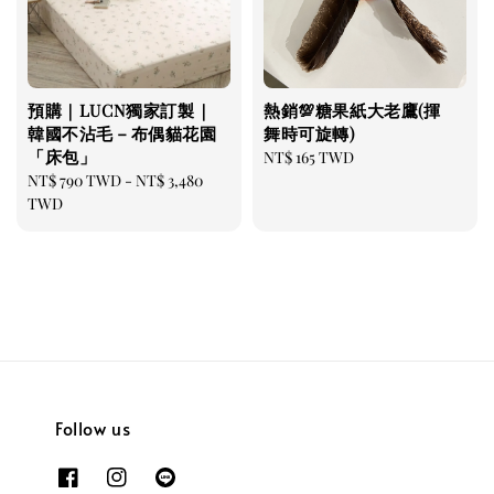
預購｜LUCN獨家訂製｜
熱銷💯糖果紙大老鷹(揮
韓國不沾毛－布偶貓花園
舞時可旋轉)
「床包」
Regular
NT$ 165 TWD
Regular
NT$ 790 TWD
-
NT$ 3,480
price
price
TWD
Follow us