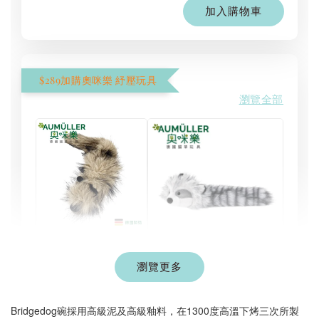
加入購物車
$289加購奧咪樂 紓壓玩具
瀏覽全部
現貨｜德國
Aumüller 奧咪樂
瀏覽更多
德國 Aumüller 奧咪樂
｜貓草纈草根玩具
毛毛浣熊｜貓薄荷+木
｜毛毛雪貂
天蓼+纈草根 三效貓草
Bridgedog碗採用高級泥及高級釉料，在1300度高溫下烤三次所製
玩具