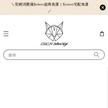
＼官網消費滿$1600超商免運｜$3000宅配免運
因訂單較多
／
搜尋