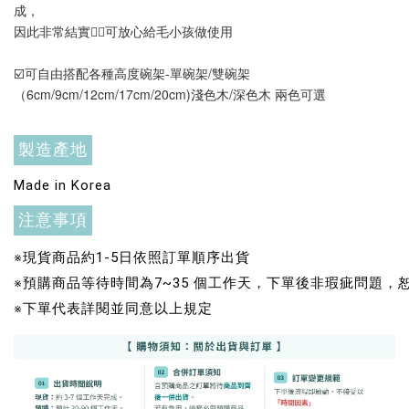
成，
-
+
-
+
NT$ 289 TWD
NT$ 289 TWD
因此非常結實👍🏻可放心給毛小孩做使用
NT$ 300 TWD
NT$ 300 TWD
☑️可自由搭配各種高度碗架
-單碗架/雙碗架
（6cm/9cm/12cm/17cm/20cm)淺色木/深色木 兩色可選
加入購物車
製造產地
Made in Korea
+119加購greenies 健綠貓貓潔牙餅
注意事項
※現貨商品約1-5日依照訂單順序出貨
※預購商品等待時間為7~35 個工作天，下單後非瑕疵問題
※下單代表詳閱並同意以上規定