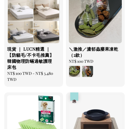
美國有機貓草毛線老鼠
-
+
NT$ 300 TWD
NT$ 350 TWD
加入購物車
現貨 ｜ LUCN精選 ｜
＼激推／濃郁蟲癭果凍乾
【防貓毛/不卡毛推薦】
（2款）
韓國物理防蟎過敏護理
Regular
NT$ 100 TWD
床包
price
瀏覽更多
Regular
NT$ 100 TWD
-
NT$ 3,480
price
TWD
優惠