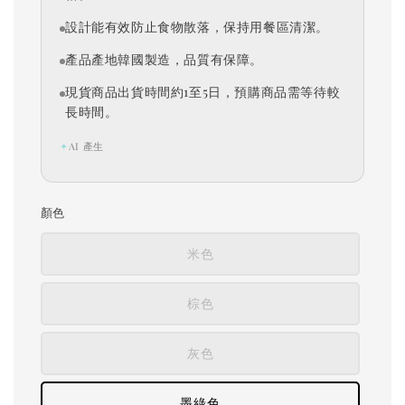
設計能有效防止食物散落，保持用餐區清潔。
產品產地韓國製造，品質有保障。
現貨商品出貨時間約1至5日，預購商品需等待較
長時間。
✦
AI 產生
顏色
米色
棕色
灰色
墨綠色