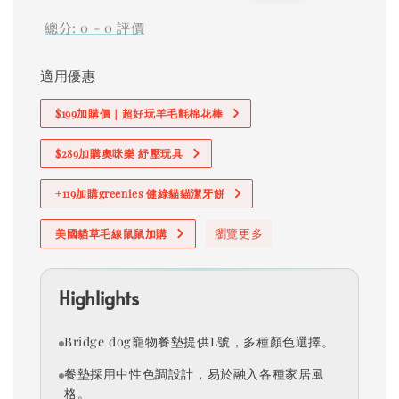
price
price
總分:
0
-
0
評價
適用優惠
$199加購價｜超好玩羊毛氈棉花棒
$289加購奧咪樂 紓壓玩具
+119加購greenies 健綠貓貓潔牙餅
瀏覽更多
美國貓草毛線鼠鼠加購
Highlights
Bridge dog寵物餐墊提供L號，多種顏色選擇。
餐墊採用中性色調設計，易於融入各種家居風
格。