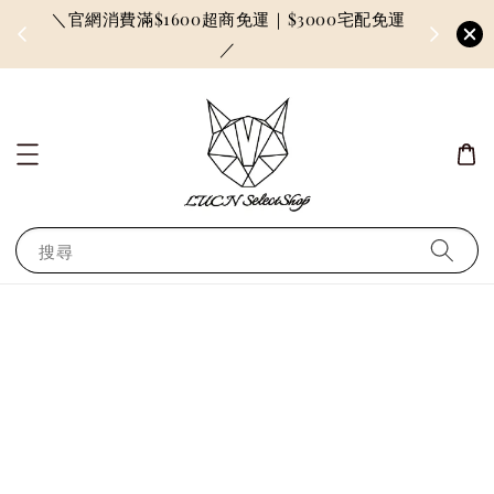
＼官網消費滿$1600超商免運｜$3000宅配免運
因訂單較多
／
搜尋