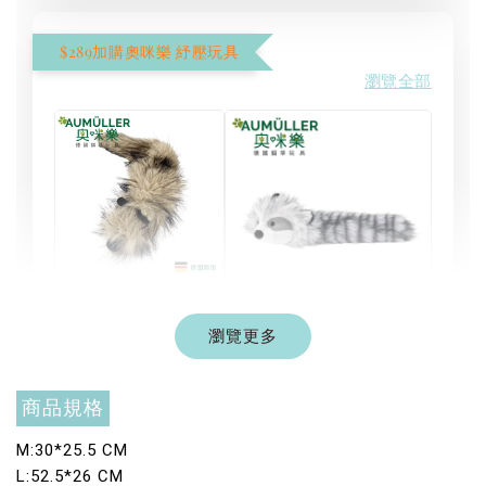
$289加購奧咪樂 紓壓玩具
瀏覽全部
現貨｜德國
Aumüller 奧咪樂
瀏覽更多
德國 Aumüller 奧咪樂
｜貓草纈草根玩具
毛毛浣熊｜貓薄荷+木
｜毛毛雪貂
天蓼+纈草根 三效貓草
商品規格
玩具
-
+
-
+
NT$ 289 TWD
NT$ 289 TWD
M:30*25.5 CM
NT$ 300 TWD
NT$ 300 TWD
L:52.5*26 CM