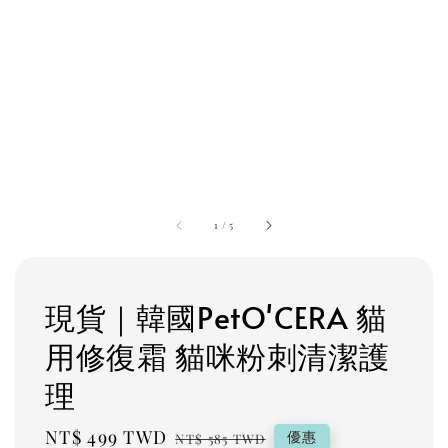
1
/
5
現貨｜韓國PetO'CERA 貓
用修復霜 貓咪粉刺清潔護
理
Sale
NT$ 499 TWD
Regular
優惠
NT$ 585 TWD