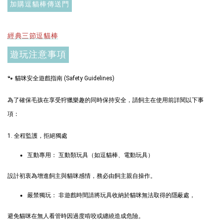
加購逗貓棒傳送門
加入購物車
經典三節逗貓棒
遊玩注意事項
+119加購greenies 健綠貓貓潔牙餅
🐾 貓咪安全遊戲指南 (Safety Guidelines)
為了確保毛孩在享受狩獵樂趣的同時保持安全，請飼主在使用前詳閱以下事
項：
1. 全程監護，拒絕獨處
互動專用： 互動類玩具（如逗貓棒、電動玩具）
設計初衷為增進飼主與貓咪感情，務必由飼主親自操作。
Greenies 健綠｜潔牙餅
嚴禁獨玩： 非遊戲時間請將玩具收納於貓咪無法取得的隱蔽處，
避免貓咪在無人看管時因過度啃咬或纏繞造成危險。