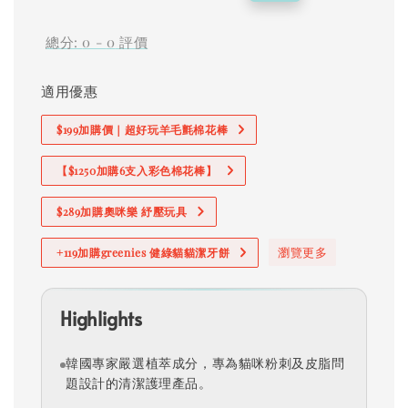
price
price
總分:
0
-
0
評價
適用優惠
$199加購價｜超好玩羊毛氈棉花棒
【$1250加購6支入彩色棉花棒】
$289加購奧咪樂 紓壓玩具
瀏覽更多
+119加購greenies 健綠貓貓潔牙餅
Highlights
韓國專家嚴選植萃成分，專為貓咪粉刺及皮脂問
題設計的清潔護理產品。