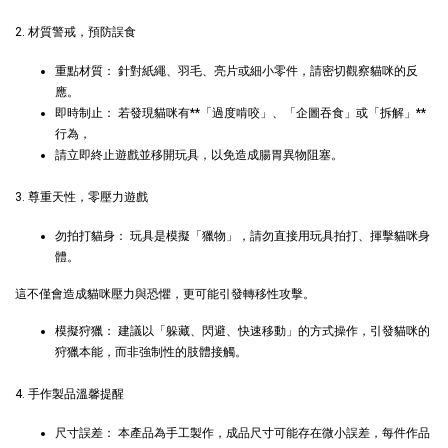
-
+
NT$ 119 TWD
NT$ 145 TWD
2. 材質警戒，預防誤食
重點材質： 針對紙繩、羽毛、亮片或細小零件，請密切觀察貓咪的反
加入購物車
應。
即時制止： 若發現貓咪有**「過度啃咬」、「企圖吞食」或「拆解」**
行為，
請立即終止遊戲並移開玩具，以免造成腸胃異物阻塞。
瀏覽更多
3. 尊重天性，零壓力遊戲
勿拍打貓身： 玩具是模擬「獵物」，請勿直接用玩具拍打、揮擊貓咪身
體。
這不僅會造成貓咪壓力與恐懼，更可能引發轉移性攻擊。
模擬狩獵： 建議以「躲藏、閃避、快速移動」的方式操作，引發貓咪的
狩獵本能，而非強制性的肢體接觸。
4. 手作製品溫馨提醒
尺寸誤差： 本產品為手工製作，成品尺寸可能存在微小誤差，每件作品