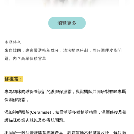
瀏覽更多
產品特色
來自韓國，專家嚴選植萃成分，清潔貓咪粉刺，同時調理皮脂問
題。內含高單位積雪草
現貨｜彩色系列羊毛氈棉花棒
修復霜：
-
+
NT$ 1,250 TWD
NT$ 1,500 TWD
專為貓咪肉球保養設計的護腳保濕霜，與獸醫師共同研製貓咪專屬
保濕修復霜，
加入購物車
添加神經醯胺(Ceramide)，積雪草等多種植萃精華，深層修復及養
護貓咪乾燥肉球以及乾癢肌問題。
不同於一般油膏狀腳掌養護產品，乳霜質地不黏膩吸收快，解決肉