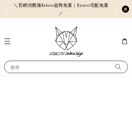
＼官網消費滿$1600超商免運｜$3000宅配免運
因訂單較多
／
搜尋