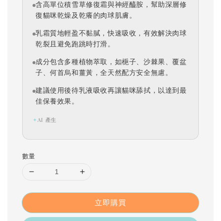
含高單位積雪草修復霜與神經醯胺，幫助深層修
復貓咪乾燥及乾癢的肉球肌膚。
乳霜質地輕盈不黏膩，快速吸收，有效解決肉球
乾裂且避免跑跳時打滑。
成分包含多種植物萃取，如梔子、沙棘果、覆盆
子、何首烏和薑黃，全天然配方安全無慮。
建議使用後待乳液吸收再讓貓咪舔拭，以達到最
佳保養效果。
✦
AI 產生
數量
立即購買