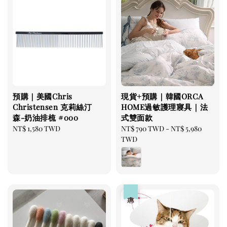
預購｜美國Chris
現貨+預購｜韓國ORCA
Christensen 克莉絲汀
HOME過敏護理寢具｜法
森-奶油排梳 #000
式雙面款
Regular
NT$ 1,580 TWD
Regular
NT$ 790 TWD
-
NT$ 5,980
price
price
TWD
優惠