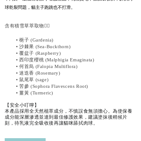
$289加購奧咪樂 紓壓玩具
球乾裂問題，貓主子跑跳也不打滑。
瀏覽全部
含有積雪草萃取物👍🏻
• 梔子 (Gardenia)
• 沙棘果 (Sea-Buckthorn)
• 覆盆子 (Raspberry)
• 西印度櫻桃 (Malphigia Emaginata)
• 何首烏 (Falopia Multiflora)
• 迷迭香 (Rosemary)
現貨｜德國
• 鼠尾草 (sage)
Aumüller 奧咪樂
• 苦參 (Sophora Flavescens Root)
德國 Aumüller 奧咪樂
｜貓草纈草根玩具
• 薑黃 (Turmeric)
毛毛浣熊｜貓薄荷+木
｜毛毛雪貂
天蓼+纈草根 三效貓草
【安全小叮嚀】
玩具
本產品採用全天然植萃成分，不慎誤食無須擔心。為使保養
成分能深層滲透並達到最佳修護效果，建議塗抹後稍候片
-
+
-
+
NT$ 289 TWD
NT$ 289 TWD
刻，待乳液完全吸收後再讓貓咪舔拭肉球。
NT$ 300 TWD
NT$ 300 TWD