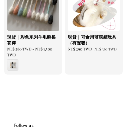
現貨｜彩色系列羊毛氈棉
現貨｜可食用薄膜貓玩具
花棒
（有聲響）
Regular
NT$ 280 TWD
-
NT$ 1,500
Sale
NT$ 290 TWD
Regular
NT$ 350 TWD
price
TWD
price
price
Follow us