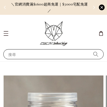
＼官網消費滿$1600超商免運｜$3000宅配免運
因訂單較多
／
搜尋