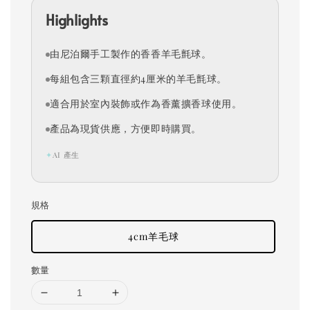
Highlights
由尼泊爾手工製作的香香羊毛氈球。
每組包含三顆直徑約4厘米的羊毛氈球。
適合用於室內裝飾或作為香薰擴香球使用。
產品為現貨供應，方便即時購買。
✦
AI 產生
規格
4cm羊毛球
數量