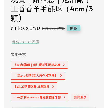
工香香羊毛氈球（4cm/3
顆)
Sale
NT$ 160 TWD
Regular
優惠
NT$ 180 TWD
price
price
總分:
0
-
0
評價
適用優惠
$199加購價｜超好玩羊毛氈棉花棒
【$1250加購6支入彩色棉花棒】
$289加購奧咪樂 紓壓玩具
瀏覽更多
+119加購greenies 健綠貓貓潔牙餅