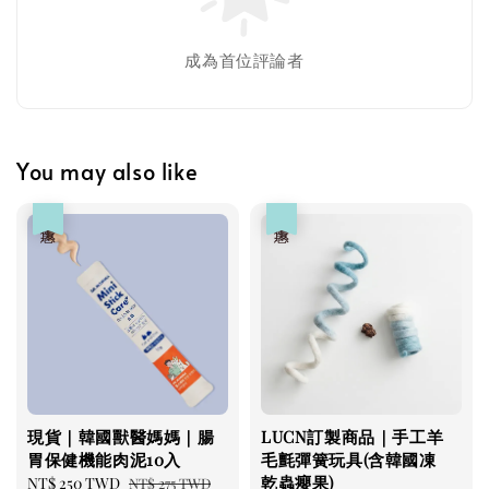
成為首位評論者
Greenies 健綠｜潔牙餅
You may also like
-
+
NT$ 119 TWD
優惠
優惠
NT$ 145 TWD
加入購物車
瀏覽更多
現貨｜韓國獸醫媽媽｜腸
LUCN訂製商品｜手工羊
胃保健機能肉泥10入
毛氈彈簧玩具(含韓國凍
乾蟲癭果)
Sale
NT$ 250 TWD
Regular
NT$ 275 TWD