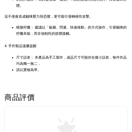
Aumüller 奧咪樂
體。
德國 Aumüller 奧咪樂
｜貓草纈草根玩具
毛毛浣熊｜貓薄荷+木
｜毛毛雪貂
這不僅會造成貓咪壓力與恐懼，更可能引發轉移性攻擊。
天蓼+纈草根 三效貓草
玩具
模擬狩獵： 建議以「躲藏、閃避、快速移動」的方式操作，引發貓咪的
-
+
-
+
狩獵本能，而非強制性的肢體接觸。
NT$ 289 TWD
NT$ 289 TWD
NT$ 300 TWD
NT$ 300 TWD
4. 手作製品溫馨提醒
尺寸誤差： 本產品為手工製作，成品尺寸可能存在微小誤差，每件作品
加入購物車
均為獨一無二，
請以實物為準。
+119加購greenies 健綠貓貓潔牙餅
商品評價