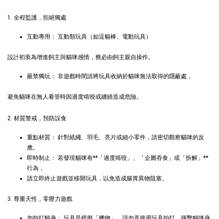
-
+
NT$ 1,250 TWD
1. 全程監護，拒絕獨處
NT$ 1,500 TWD
互動專用： 互動類玩具（如逗貓棒、電動玩具）
加入購物車
設計初衷為增進飼主與貓咪感情，務必由飼主親自操作。
嚴禁獨玩： 非遊戲時間請將玩具收納於貓咪無法取得的隱蔽處，
避免貓咪在無人看管時因過度啃咬或纏繞造成危險。
$289加購奧咪樂 紓壓玩具
瀏覽全部
2. 材質警戒，預防誤食
重點材質： 針對紙繩、羽毛、亮片或細小零件，請密切觀察貓咪的反
應。
即時制止： 若發現貓咪有**「過度啃咬」、「企圖吞食」或「拆解」**
行為，
請立即終止遊戲並移開玩具，以免造成腸胃異物阻塞。
3. 尊重天性，零壓力遊戲
現貨｜德國
勿拍打貓身： 玩具是模擬「獵物」，請勿直接用玩具拍打、揮擊貓咪身