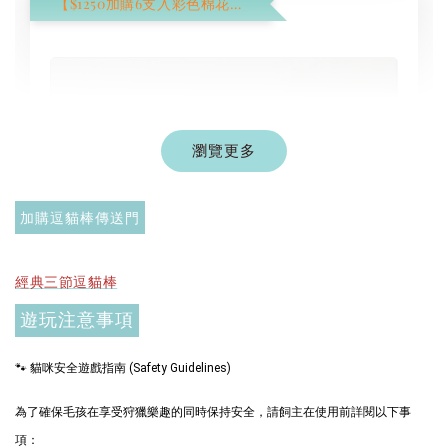
【$1250加購6支入彩色棉花棒】
瀏覽更多
加購逗貓棒傳送門
經典三節逗貓棒
遊玩注意事項
🐾 貓咪安全遊戲指南 (Safety Guidelines)
為了確保毛孩在享受狩獵樂趣的同時保持安全，請飼主在使用前詳閱以下事
現貨｜彩色系列羊毛氈棉花棒
項：