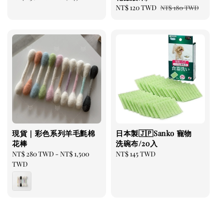
price
price
Sale
NT$ 120 TWD
Regular
NT$ 180 TWD
price
price
現貨｜彩色系列羊毛氈棉
日本製🇯🇵Sanko 寵物
花棒
洗碗布/20入
Regular
NT$ 280 TWD
-
NT$ 1,500
Regular
NT$ 145 TWD
price
TWD
price