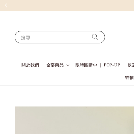
搜尋
關於我們
全部商品
限時團購中 ｜ POP-UP
臥室
貓貓