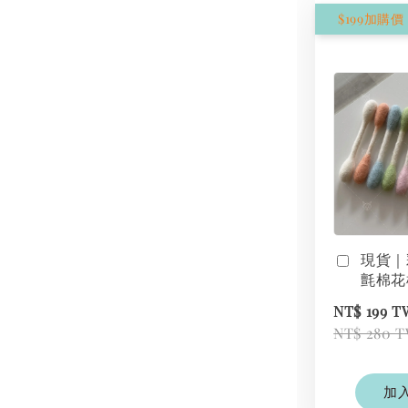
現貨｜
氈棉花
NT$ 199 
NT$ 280 
加