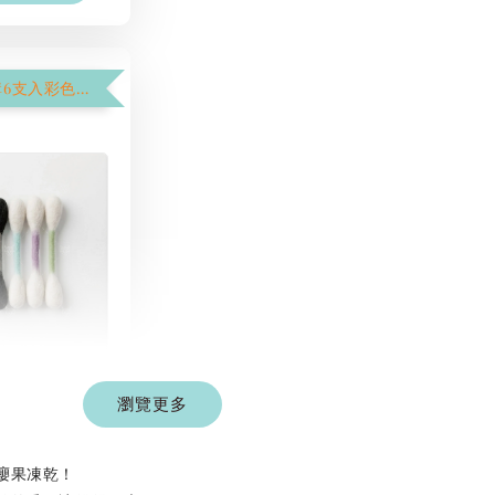
【$1250加購6支入彩色棉花棒】
彩色系列羊毛
棒
瀏覽更多
-
+
 TWD
 TWD
蟲癭果凍乾！