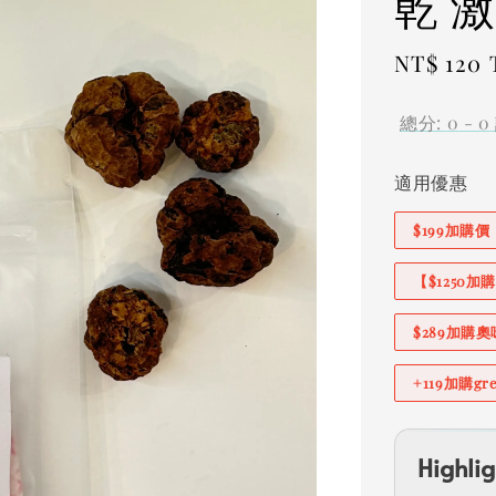
乾 
Regular
NT$ 120
price
總分:
0
-
0
適用優惠
$199加購
【$1250
$289加購
+119加購g
Highlig