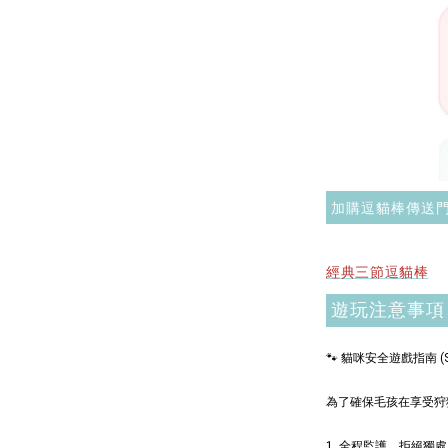
毛雪貂
NT$ 289 
NT$ 300 
加購逗貓棒傳送
經典三節逗貓棒
遊玩注意事項
🐾 貓咪安全遊戲指南 (Safe
為了確保毛孩在享受狩
1. 全程監護，拒絕獨處