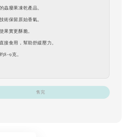
的蟲癭果凍乾產品。
技術保留原始香氣。
使果實更酥脆。
直接食用，幫助舒緩壓力。
約8-9克。
售完