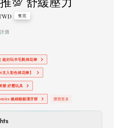
激推💯 舒緩壓力
 TWD
售完
評價
價｜超好玩羊毛氈棉花棒
加購6支入彩色棉花棒】
奧咪樂 紓壓玩具
reenies 健綠貓貓潔牙餅
瀏覽更多
hts