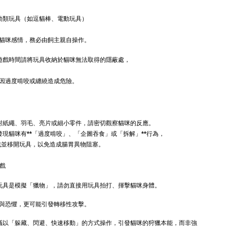
動類玩具（如逗貓棒、電動玩具）
nies 健綠｜潔
貓咪感情，務必由飼主親自操作。
非遊戲時間請將玩具收納於貓咪無法取得的隱蔽處，
-
+
WD
因過度啃咬或纏繞造成危險。
TWD
入購物車
針對紙繩、羽毛、亮片或細小零件，請密切觀察貓咪的反應。
發現貓咪有**「過度啃咬」、「企圖吞食」或「拆解」**行為，
戲並移開玩具，以免造成腸胃異物阻塞。
瀏覽更多
遊戲
 玩具是模擬「獵物」，請勿直接用玩具拍打、揮擊貓咪身體。
與恐懼，更可能引發轉移性攻擊。
建議以「躲藏、閃避、快速移動」的方式操作，引發貓咪的狩獵本能，而非強