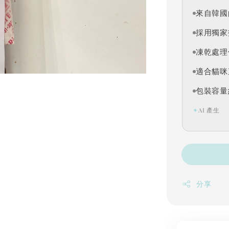
來自韓國
採用獨家
凍乾處理
適合貓咪
包裝容量
✦
AI 產生
分享