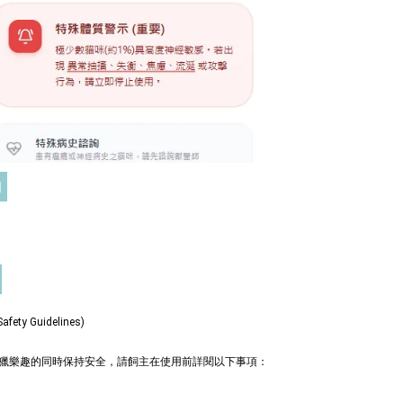
三效貓草玩具
-
+
-
+
TWD
NT$ 289 TWD
TWD
NT$ 300 TWD
加入購物車
門
+119加購greenies 健綠貓貓潔牙餅
ty Guidelines)
獵樂趣的同時保持安全，請飼主在使用前詳閱以下事項：