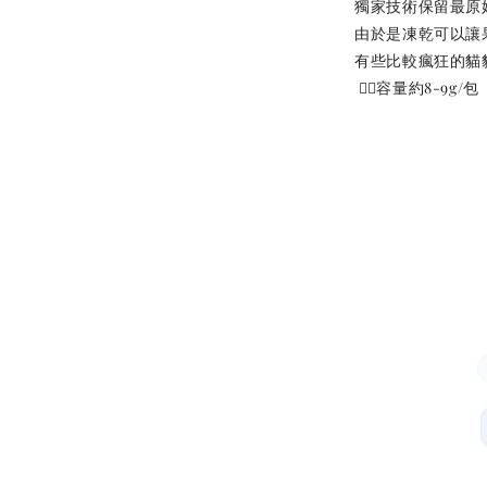
獨家技術保留最原
由於是凍乾可以讓
加
有些比較瘋狂的貓
 👉🏻容量約8-9g/包
$289加購
現貨｜
Aumü
貓草纈