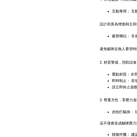
互動專用： 互
Gree
牙餅
設計初衷為增進飼主與
嚴禁獨玩： 
NT$ 119 T
避免貓咪在無人看管時
NT$ 145 
2. 材質警戒，預防誤食
加
重點材質： 
即時制止： 若
請立即終止遊
3. 尊重天性，零壓力
勿拍打貓身：
這不僅會造成貓咪壓力
模擬狩獵： 