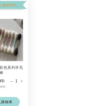
$199加購價｜超好玩羊毛氈棉花棒
彩色系列羊毛
棒
-
+
TWD
TWD
入購物車