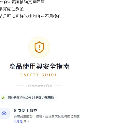
始的香氣讓貓貓更瘋狂💯
果實更佳酥脆
入購物車
貓是可以直接吃掉的唷～不用擔心
奧咪樂 紓壓玩具
瀏覽全部
德國
德國 Aumüller 奧咪
ller 奧咪樂｜
樂 毛毛浣熊｜貓薄
草根玩具｜毛
荷+木天蓼+纈草根