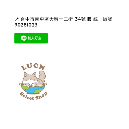
📍 台中市南屯區大墩十二街134號 🏢 統一編號
90281023