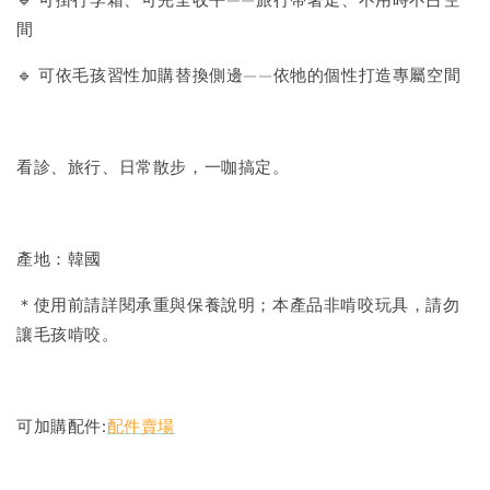
Greenies 健綠｜潔牙餅
間
🔹 可依毛孩習性加購替換側邊——依牠的個性打造專屬空間
-
+
NT$ 119 TWD
NT$ 145 TWD
看診、旅行、日常散步，一咖搞定。
加入購物車
產地：韓國
美國貓草毛線鼠鼠加購
＊使用前請詳閱承重與保養說明；本產品非啃咬玩具，請勿
讓毛孩啃咬。
可加購配件:
配件賣場