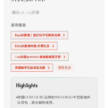
price
總分:
0
-
0
評價
適用優惠
$199加購價｜超好玩羊毛氈棉花棒
$289加購奧咪樂 紓壓玩具
+119加購greenies 健綠貓貓潔牙餅
瀏覽更多
美國貓草毛線鼠鼠加購
Highlights
韓國GURUGURU品牌的WEGOBAG中型寵物外
出背包，適合貓狗使用。