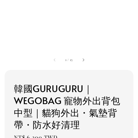
1
/
15
韓國GURUGURU｜
WEGOBAG 寵物外出背包
中型｜貓狗外出・氣墊背
帶・防水好清理
Regular
NT$ 6,300 TWD