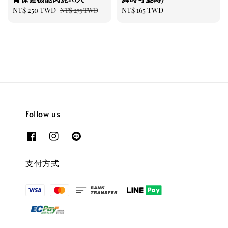
Sale
NT$ 250 TWD
Regular
Regular
NT$ 165 TWD
NT$ 275 TWD
price
price
price
Follow us
支付方式