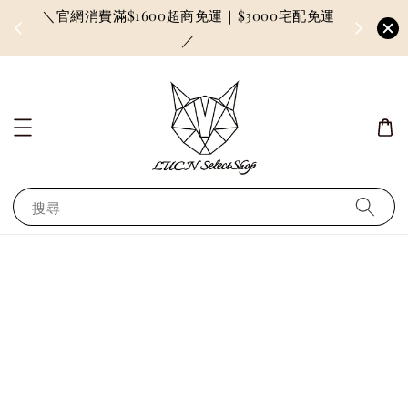
＼官網消費滿$1600超商免運｜$3000宅配免運
因訂單較多
／
搜尋