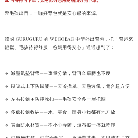
⚠️ 可等待再下單，如有部分急用商品請分開下單。
-
+
-
+
NT$ 289 TWD
NT$ 289 TWD
NT$ 300 TWD
NT$ 300 TWD
帶毛孩出門，一咖好背包就是安心感的來源。
加入購物車
韓國 GURUGURU 的 WEGOBAG 中型外出背包，把「背起來
輕鬆、毛孩待得舒服、爸媽用得安心」通通想到了：
+119加購greenies 健綠貓貓潔牙餅
🔹 減壓氣墊背帶——重量分散，背再久肩膀也不痠
🔹 磁吸式上下防風簾——天冷擋風、天熱透氣，開合超方便
🔹 左右拉鍊＋防掙脫扣——毛孩安全多一層把關
🔹 多處拉鍊收納——水、零食、隨身小物都有地方放
🔹 表面防水材質——不小心弄髒，濕布擦一擦就乾淨
🔹 可掛行李箱、可完全收平——旅行帶著走、不用時不占空