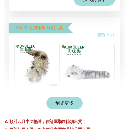
$289加購奧咪樂 紓壓玩具
瀏覽全部
現貨｜德國
Aumüller 奧咪樂
瀏覽更多
德國 Aumüller 奧咪樂
｜貓草纈草根玩具
毛毛浣熊｜貓薄荷+木
｜毛毛雪貂
天蓼+纈草根 三效貓草
⚠️ 預計八月中旬抵達，依訂單順序陸續出貨！
玩具