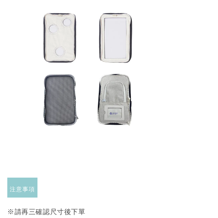
美國有機貓草毛線老鼠
-
+
NT$ 300 TWD
NT$ 350 TWD
加入購物車
瀏覽更多
注意事項
※請再三確認尺寸後下單