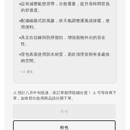
設有減壓氣墊背帶，分散重量，提升長時間背負
的舒適度。
配備磁吸式防風簾，依天氣調整通風或保暖，使
用便利。
具左右拉鍊與防掙脫扣，增強寵物外出的安全
性。
背包表面使用防水材質，易於清理並附有多處收
納空間。
✦
AI 產生
⚠️ 預計八月中旬抵達，依訂單順序陸續出貨！ ⚠️ 可等待再下
單，如有部分急用商品請分開下單。
杏色
粉色