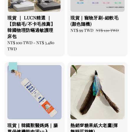
現貨 ｜ LUCN精選 ｜
現貨｜寵物牙刷-細軟毛
【防貓毛/不卡毛推薦】
(顏色隨機)
韓國物理防蟎過敏護理
Sale
NT$ 99 TWD
Regular
NT$ 120 TWD
床包
price
price
Regular
NT$ 100 TWD
-
NT$ 3,480
price
TWD
優惠
現貨｜韓國獸醫媽媽｜腸
熱銷💯糖果紙大老鷹(揮
胃保健機能肉泥10入
舞時可旋轉)