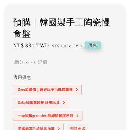
預購｜韓國製手工陶瓷慢
食盤
Sale
NT$ 880 TWD
Regular
優惠
NT$ 1,080 TWD
price
price
總分:
0
-
0
評價
適用優惠
$199加購價｜超好玩羊毛氈棉花棒
$289加購奧咪樂 紓壓玩具
+119加購greenies 健綠貓貓潔牙餅
瀏覽更多
美國貓草毛線鼠鼠加購