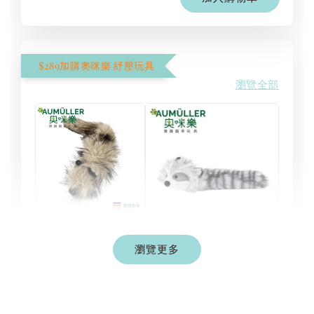
$289加購奧咪樂 紓壓玩具
瀏覽全部
現貨｜德國
Aumüller 奧咪樂
瀏覽更多
德國 Aumüller 奧咪樂
｜貓草纈草根玩具
毛毛浣熊｜貓薄荷+木
｜毛毛雪貂
天蓼+纈草根 三效貓草
玩具