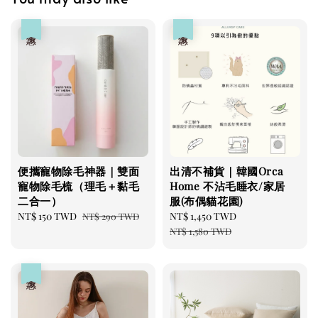
優惠
優惠
美國有機貓草毛線老鼠
-
+
NT$ 300 TWD
NT$ 350 TWD
加入購物車
便攜寵物除毛神器｜雙面
出清不補貨｜韓國Orca
寵物除毛梳（理毛＋黏毛
Home 不沾毛睡衣/家居
二合一）
服(布偶貓花園)
瀏覽更多
Sale
NT$ 150 TWD
Regular
Sale
NT$ 1,450 TWD
Regular
NT$ 290 TWD
price
price
price
price
NT$ 1,580 TWD
優惠