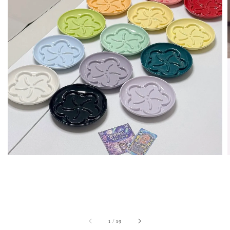
1
/
19