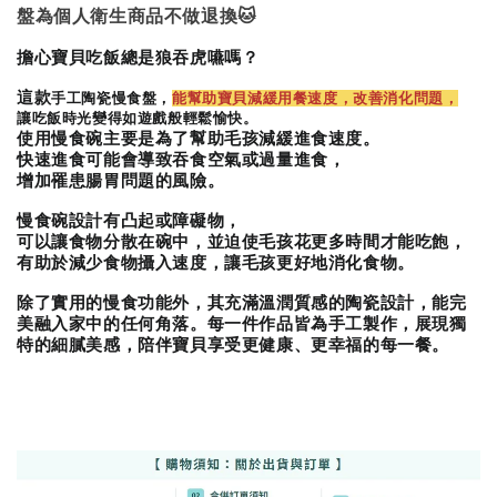
-
+
-
+
NT$ 289 TWD
NT$ 289 TWD
盤為個人衛生商品不做退換🐱
NT$ 300 TWD
NT$ 300 TWD
擔心寶貝吃飯總是狼吞虎嚥嗎？
這款
手工陶瓷慢食盤，
能幫助寶貝減緩用餐速度，改善消化問題，
加入購物車
讓吃飯時光變得如遊戲般輕鬆愉快。
使用慢食碗主要是為了幫助毛孩減緩進食速度。
快速進食可能會導致吞食空氣或過量進食，
增加罹患腸胃問題的風險。
+119加購greenies 健綠貓貓潔牙餅
慢食碗設計有凸起或障礙物，
可以讓食物分散在碗中，並迫使毛孩花更多時間才能吃飽，
有助於減少食物攝入速度，讓毛孩更好地消化食物。
除了實用的慢食功能外，其充滿溫潤質感的陶瓷設計，能完
美融入家中的任何角落。每一件作品皆為手工製作，展現獨
特的細膩美感，陪伴寶貝享受更健康、更幸福的每一餐。