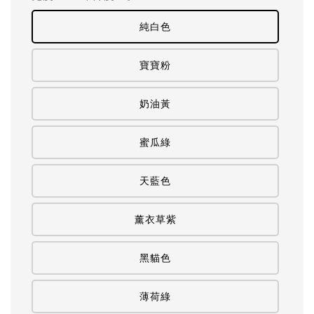
純白色
寶寶粉
奶油黃
蜜瓜綠
天藍色
薰衣草紫
黑貓色
薄荷綠