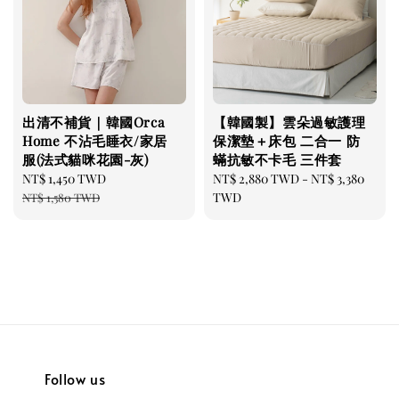
出清不補貨｜韓國Orca
【韓國製】雲朵過敏護理
Home 不沾毛睡衣/家居
保潔墊＋床包 二合一 防
服(法式貓咪花園-灰)
蟎抗敏不卡毛 三件套
Sale
NT$ 1,450 TWD
Regular
Regular
NT$ 2,880 TWD
-
NT$ 3,380
price
price
price
TWD
NT$ 1,580 TWD
Follow us