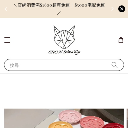
＼官網消費滿$1600超商免運｜$3000宅配免運
因訂單較多
／
搜尋