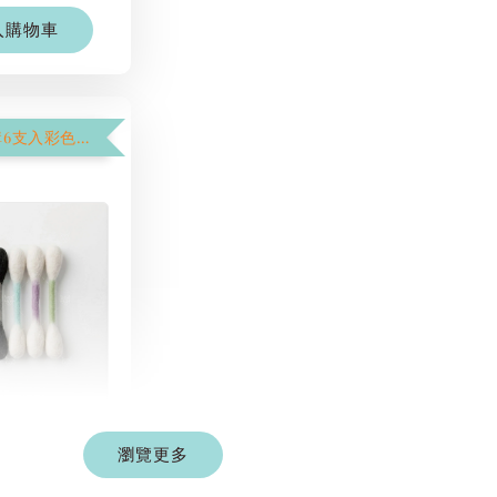
入購物車
【$1250加購6支入彩色棉花棒】
彩色系列羊毛
棒
瀏覽更多
-
+
 TWD