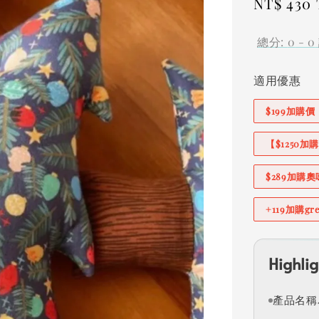
Regular
NT$ 430
price
總分:
0
-
0
適用優惠
$199加購
【$1250
$289加購
+119加購g
Highlig
產品名稱