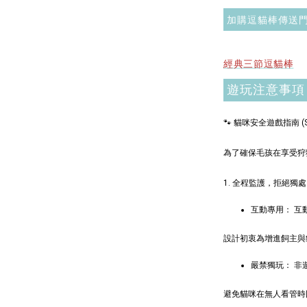
NT$ 1,500
加購逗貓棒傳送
加
經典三節逗貓棒
遊玩注意事項
🐾 貓咪安全遊戲指南 (Safe
$289加購
為了確保毛孩在享受狩
1. 全程監護，拒絕獨處
互動專用： 互
設計初衷為增進飼主與
嚴禁獨玩： 
避免貓咪在無人看管時
現貨｜