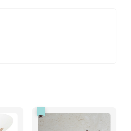
nies 健綠｜潔
-
+
WD
TWD
入購物車
瀏覽更多
優惠