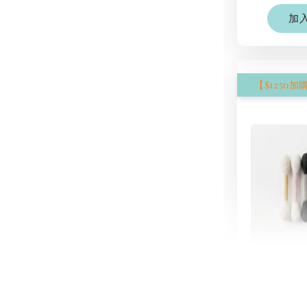
加
現貨｜
氈棉花
NT$ 1,250