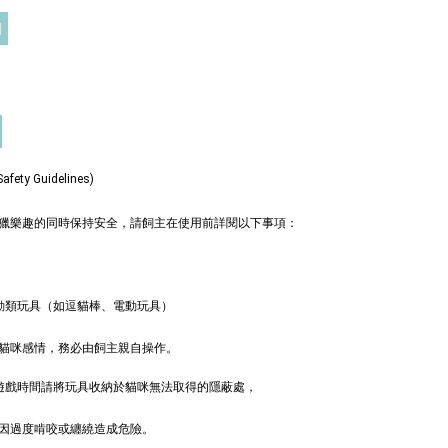
 TWD
門
入購物車
ty Guidelines)
奧咪樂 紓壓玩具
瀏覽全部
獵樂趣的同時保持安全，請飼主在使用前詳閱以下事項：
動類玩具（如逗貓棒、電動玩具）
貓咪感情，務必由飼主親自操作。
非遊戲時間請將玩具收納於貓咪無法取得的隱蔽處，
因過度啃咬或纏繞造成危險。
德國
德國 Aumüller 奧咪