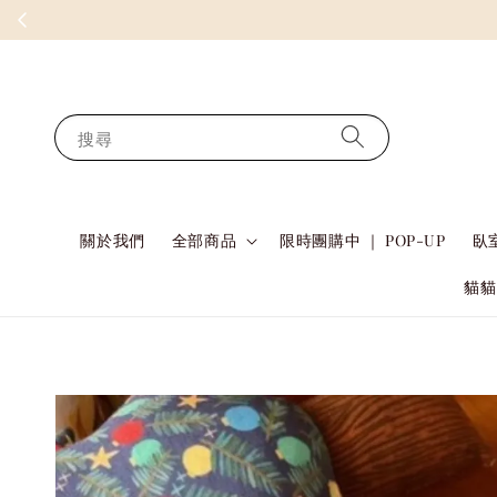
搜尋
關於我們
全部商品
限時團購中 ｜ POP-UP
臥室
貓貓