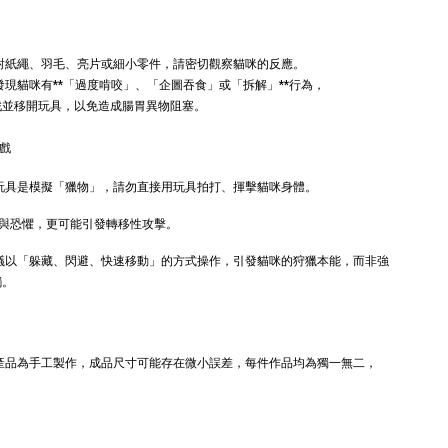
ller 奧咪樂｜
樂 毛毛浣熊｜貓薄
草根玩具｜毛
荷+木天蓼+纈草根
三效貓草玩具
針對紙繩、羽毛、亮片或細小零件，請密切觀察貓咪的反應。
發現貓咪有**「過度啃咬」、「企圖吞食」或「拆解」**行為，
-
+
-
+
TWD
NT$ 289 TWD
戲並移開玩具，以免造成腸胃異物阻塞。
TWD
NT$ 300 TWD
遊戲
加入購物車
 玩具是模擬「獵物」，請勿直接用玩具拍打、揮擊貓咪身體。
與恐懼，更可能引發轉移性攻擊。
建議以「躲藏、閃避、快速移動」的方式操作，引發貓咪的狩獵本能，而非強
觸。
+119加購greenies 健綠貓貓潔牙餅
本產品為手工製作，成品尺寸可能存在微小誤差，每件作品均為獨一無二，
。