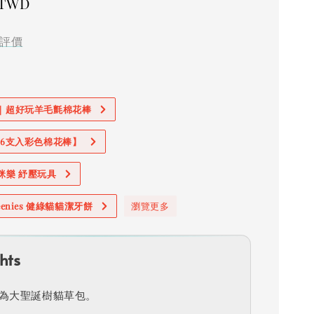
 TWD
評價
價｜超好玩羊毛氈棉花棒
加購6支入彩色棉花棒】
奧咪樂 紓壓玩具
reenies 健綠貓貓潔牙餅
瀏覽更多
hts
為大聖誕樹貓草包。