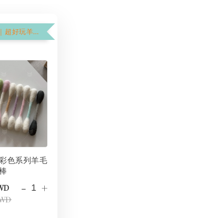
$199加購價｜超好玩羊毛氈棉花棒
彩色系列羊毛
棒
-
+
TWD
TWD