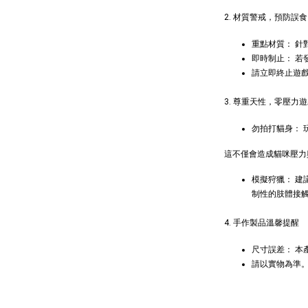
Aumü
2. 材質警戒，預防誤食
貓草纈
毛雪貂
重點材質： 
即時制止： 若
NT$ 289 
請立即終止遊
NT$ 300 
3. 尊重天性，零壓力
勿拍打貓身：
這不僅會造成貓咪壓力
模擬狩獵： 
制性的肢體接
4. 手作製品溫馨提醒
尺寸誤差： 
請以實物為準