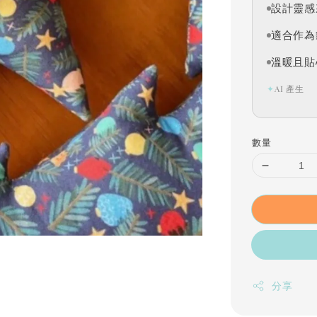
設計靈感
適合作為
溫暖且貼
✦
AI 產生
數量
分享